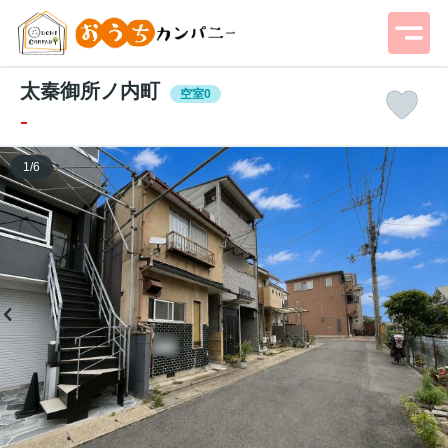
太秦御所ノ内町
空室0
-
1
/
6