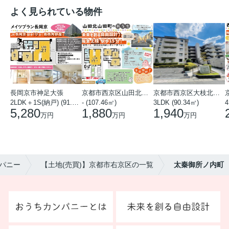
よく見られている物件
長岡京市神足大張
京都市西京区山田北山田町
京都市西京区大枝北沓掛町５丁目
2LDK＋1S(納戸) (91.78㎡)
- (107.46㎡)
3LDK (90.34㎡)
4
5,280
1,880
1,940
万円
万円
万円
パニー
【土地(売買)】京都市右京区の一覧
太秦御所ノ内町