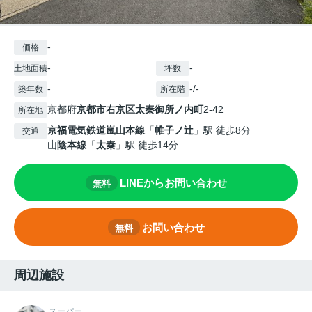
-
価格
-
-
土地面積
坪数
-
-/-
築年数
所在階
京都府
京都市右京区
太秦御所ノ内町
2-42
所在地
京福電気鉄道嵐山本線
「
帷子ノ辻
」駅 徒歩8分
交通
山陰本線
「
太秦
」駅 徒歩14分
LINEからお問い合わせ
無料
お問い合わせ
無料
周辺施設
スーパー