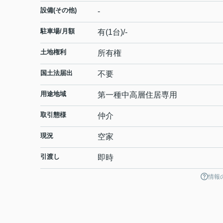
設備(その他)
-
駐車場/月額
有(1台)/-
土地権利
所有権
国土法届出
不要
用途地域
第一種中高層住居専用
取引態様
仲介
現況
空家
引渡し
即時
情報