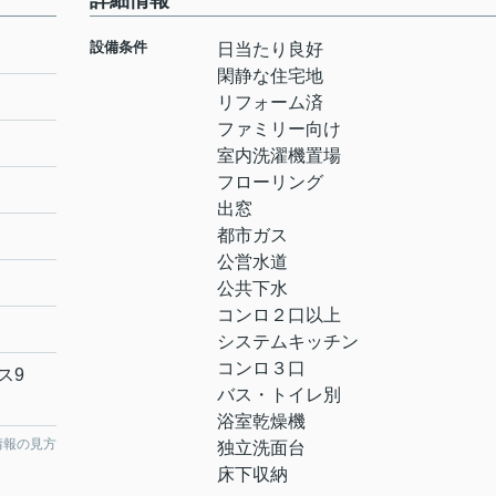
詳細情報
設備条件
日当たり良好
閑静な住宅地
リフォーム済
ファミリー向け
室内洗濯機置場
フローリング
出窓
都市ガス
公営水道
公共下水
コンロ２口以上
システムキッチン
コンロ３口
ス9
バス・トイレ別
浴室乾燥機
情報の見方
独立洗面台
床下収納