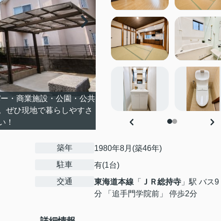
ー・商業施設・公園・公共
。ぜひ現地で暮らしやすさ
い！
築年
1980年8月(築46年)
駐車
有(1台)
交通
東海道本線
「
ＪＲ総持寺
」駅 バス9
分 「追手門学院前」 停歩2分