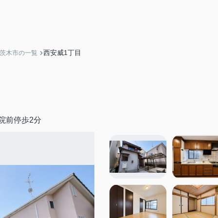
西安威1丁目
】茨木市の一覧
院前停歩2分