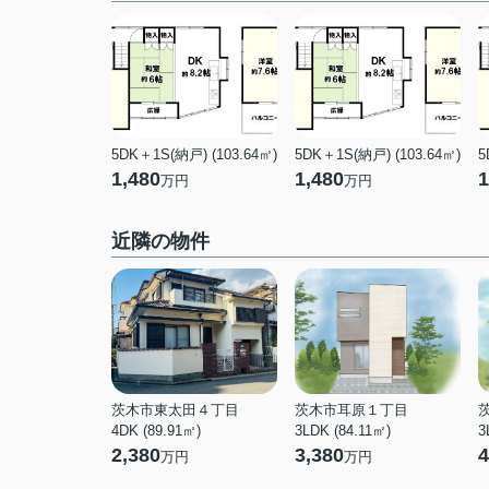
5DK＋1S(納戸) (103.64㎡)
5DK＋1S(納戸) (103.64㎡)
5
1,480
1,480
1
万円
万円
近隣の物件
茨木市東太田４丁目
茨木市耳原１丁目
4DK (89.91㎡)
3LDK (84.11㎡)
3
2,380
3,380
4
万円
万円