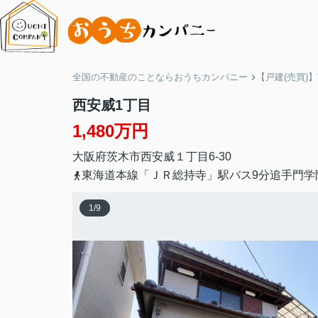
全国の不動産のことならおうちカンパニー
【戸建(売買)
西安威1丁目
1,480万円
大阪府
茨木市
西安威
１丁目6-30
東海道本線「ＪＲ総持寺」駅バス9分追手門学
1
/
9