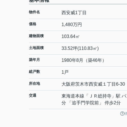
基本情報
物件名
西安威1丁目
価格
1,480万円
建物面積
103.64㎡
土地面積
33.52坪(110.83㎡)
築年月
1980年8月（築46年）
総戸数
1戸
所在地
大阪府
茨木市
西安威
１丁目6-30
交通
東海道本線
「
ＪＲ総持寺
」駅 バ
分 「追手門学院前」 停歩2分