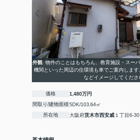
外観
物件のことはもちろん、教育施設・スーパ
機関といった周辺の住環境も車でご案内します
などイメージしてくださ
価格
1,480万円
間取り/建物面積
5DK/103.64㎡
所在地
大阪府
茨木市
西安威
１丁目6-30