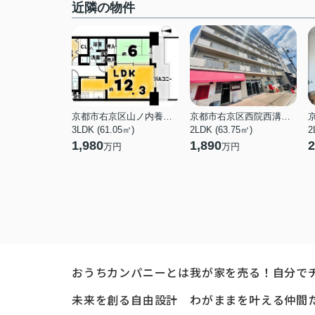
近隣の物件
京都市右京区山ノ内養老町
京都市右京区西院西溝崎町
3LDK (61.05㎡)
2LDK (63.75㎡)
2
1,980
1,890
2
万円
万円
おうちカンパニーとは
我が家を売る！自分で
未来を創る自由設計
わがままを叶える仲間