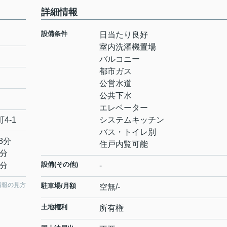
詳細情報
設備条件
日当たり良好
室内洗濯機置場
バルコニー
都市ガス
公営水道
公共下水
エレベーター
町
4-1
システムキッチン
バス・トイレ別
8分
住戸内覧可能
5分
設備(その他)
1分
-
情報の見方
駐車場/月額
空無/-
土地権利
所有権