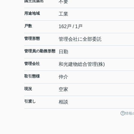
国土法届出
不要
用途地域
工業
戸数
162戸 / 1戸
管理形態
管理会社に全部委託
管理員の勤務形態
日勤
管理会社
和光建物総合管理(株)
取引態様
仲介
現況
空家
引渡し
相談
情報