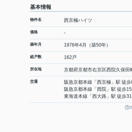
基本情報
物件名
西京極ハイツ
価格
-
築年月
1976年4月（築50年）
総戸数
162戸
所在地
京都府
京都市右京区
西院久保田
交通
阪急京都本線
「
西京極
」駅 徒歩
阪急京都本線
「
西院
」駅 徒歩1
東海道本線
「
西大路
」駅 徒歩3