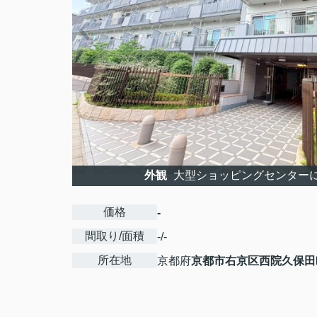
外観
大型ショッピングセンターに
価格
-
間取り/面積
-/-
所在地
京都府
京都市右京区
西院久保田