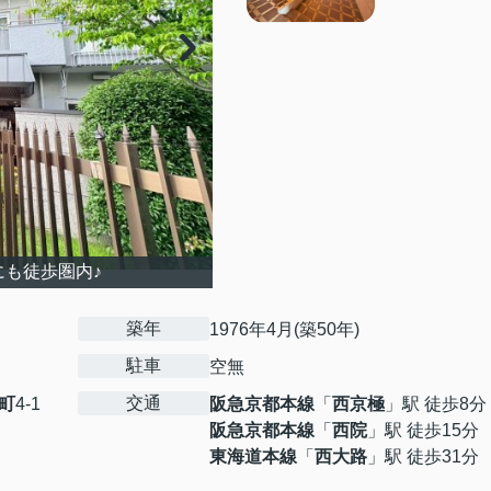
も徒歩圏内♪
築年
1976年4月(築50年)
駐車
空無
交通
町
4-1
阪急京都本線
「
西京極
」駅 徒歩8分
阪急京都本線
「
西院
」駅 徒歩15分
東海道本線
「
西大路
」駅 徒歩31分