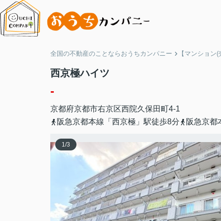
全国の不動産のことならおうちカンパニー
【マンション(
西京極ハイツ
-
京都府
京都市右京区
西院久保田町
4-1
阪急京都本線「西京極」駅徒歩8分
阪急京都
1
/
3