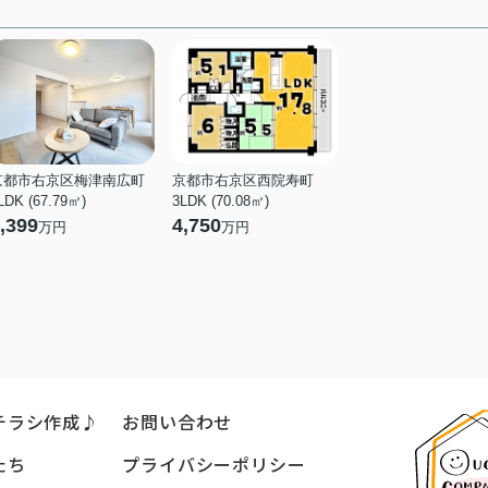
京都市右京区梅津南広町
京都市右京区西院寿町
LDK (67.79㎡)
3LDK (70.08㎡)
,399
4,750
万円
万円
チラシ作成♪
お問い合わせ
たち
プライバシーポリシー