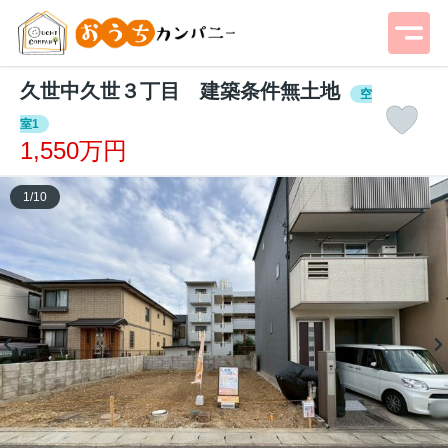
久世中久世３丁目 建築条件無土地
空
室1
1,550万円
1
/
10