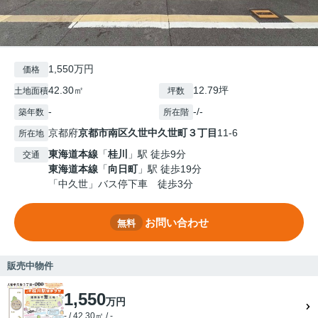
1,550万円
価格
42.30㎡
12.79坪
土地面積
坪数
-
-/-
築年数
所在階
京都府
京都市南区
久世中久世町３丁目
11-6
所在地
東海道本線
「
桂川
」駅 徒歩9分
交通
東海道本線
「
向日町
」駅 徒歩19分
「中久世」バス停下車 徒歩3分
お問い合わせ
無料
販売中物件
1,550
万円
- / 42.30㎡ / -