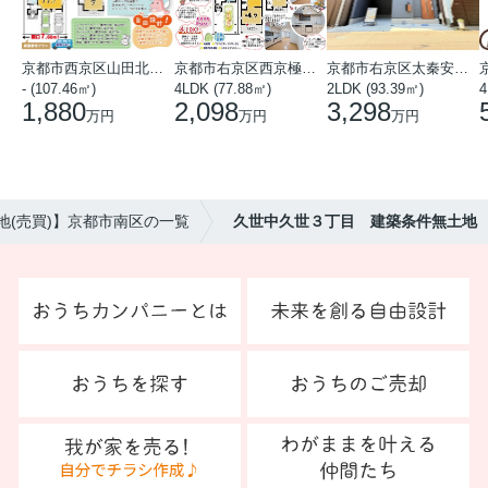
京都市西京区山田北山田町
京都市右京区西京極中沢町
京都市右京区太秦安井藤ノ木町
- (107.46㎡)
4LDK (77.88㎡)
2LDK (93.39㎡)
4
1,880
2,098
3,298
万円
万円
万円
地(売買)】京都市南区の一覧
久世中久世３丁目 建築条件無土地