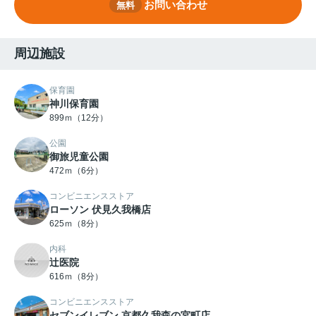
お問い合わせ
無料
周辺施設
保育園
神川保育園
899ｍ（12分）
公園
御旅児童公園
472ｍ（6分）
コンビニエンスストア
ローソン 伏見久我橋店
625ｍ（8分）
内科
辻医院
616ｍ（8分）
コンビニエンスストア
セブンイレブン 京都久我森の宮町店