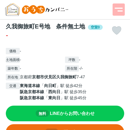
久我御旅町E号地 条件無土地
空室0
-
-
価格
-
-
土地面積
坪数
-
-/-
築年数
所在階
京都府
京都市伏見区
久我御旅町
7-47
所在地
東海道本線
「
向日町
」駅 徒歩42分
交通
阪急京都本線
「
西向日
」駅 徒歩35分
阪急京都本線
「
東向日
」駅 徒歩45分
LINEからお問い合わせ
無料