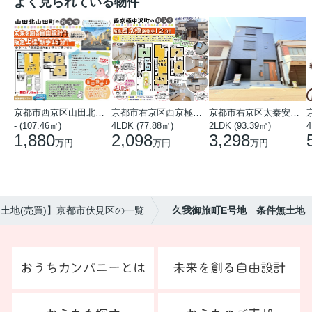
よく見られている物件
京都市西京区山田北山田町
京都市右京区西京極中沢町
京都市右京区太秦安井藤ノ木町
- (107.46㎡)
4LDK (77.88㎡)
2LDK (93.39㎡)
4
1,880
2,098
3,298
万円
万円
万円
土地(売買)】京都市伏見区の一覧
久我御旅町E号地 条件無土地