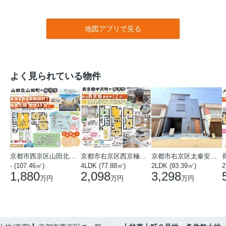
地図アプリで見る
よく見られている物件
京都市西京区山田北山田町
京都市右京区西京極中沢町
京都市右京区太秦安井藤ノ木町
- (107.46㎡)
4LDK (77.88㎡)
2LDK (93.39㎡)
1,880
2,098
3,298
万円
万円
万円