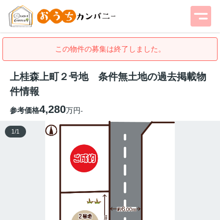
この物件の募集は終了しました。
上桂森上町２号地 条件無土地の過去掲載物
件情報
4,280
参考価格
万円
-
1
/
1