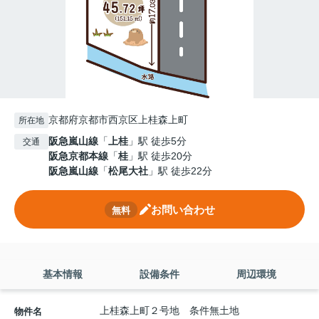
京都府京都市西京区上桂森上町
所在地
阪急嵐山線
「
上桂
」駅 徒歩5分
交通
阪急京都本線
「
桂
」駅 徒歩20分
阪急嵐山線
「
松尾大社
」駅 徒歩22分
お問い合わせ
無料
基本情報
設備条件
周辺環境
上桂森上町２号地 条件無土地
物件名