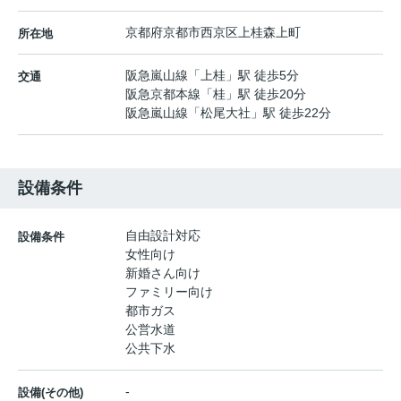
京都府
京都市西京区
上桂森上町
所在地
阪急嵐山線
「
上桂
」駅 徒歩5分
交通
阪急京都本線
「
桂
」駅 徒歩20分
阪急嵐山線
「
松尾大社
」駅 徒歩22分
設備条件
自由設計対応
設備条件
女性向け
新婚さん向け
ファミリー向け
都市ガス
公営水道
公共下水
-
設備(その他)