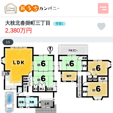
大枝北沓掛町三丁目
空室1
2,380万円
1
/
1