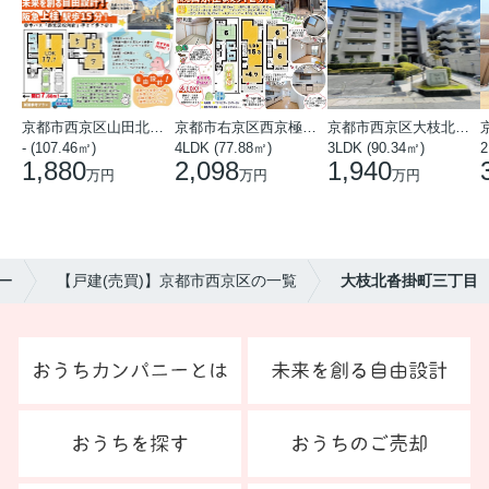
京都市西京区山田北山田町
京都市右京区西京極中沢町
京都市西京区大枝北沓掛町５丁目
- (107.46㎡)
4LDK (77.88㎡)
3LDK (90.34㎡)
2
1,880
2,098
1,940
万円
万円
万円
ー
【戸建(売買)】京都市西京区の一覧
大枝北沓掛町三丁目