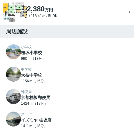
2,380
万円
- / 118.41㎡ / 5LDK
周辺施設
小学校
桂坂小学校
990ｍ（13分）
中学校
大枝中学校
1156ｍ（15分）
郵便局
京都桂坂郵便局
1424ｍ（18分）
スーパー
イズミヤ 桂坂店
1411ｍ（18分）