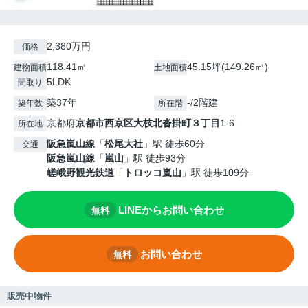
2,380万円
価格
118.41㎡
45.15坪(149.26㎡)
建物面積
土地面積
5LDK
間取り
築37年
-/2階建
築年数
所在階
京都府
京都市西京区
大枝北沓掛町３丁目
1-6
所在地
阪急嵐山線
「
松尾大社
」駅 徒歩60分
交通
阪急嵐山線
「
嵐山
」駅 徒歩93分
嵯峨野観光鉄道
「
トロッコ嵐山
」駅 徒歩109分
LINEからお問い合わせ
無料
お問い合わせ
無料
販売中物件