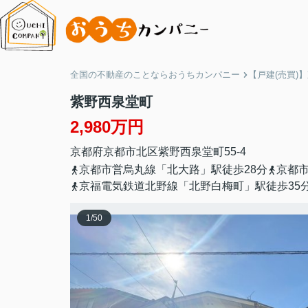
全国の不動産のことならおうちカンパニー
【戸建(売買)
紫野西泉堂町
2,980万円
京都府
京都市北区
紫野西泉堂町
55-4
京都市営烏丸線「北大路」駅徒歩28分
京都市
京福電気鉄道北野線「北野白梅町」駅徒歩35
1
/
50