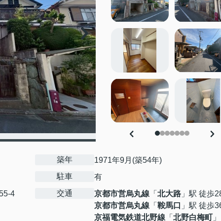
築年
1971年9月(築54年)
駐車
有
交通
55-4
京都市営烏丸線
「
北大路
」駅 徒歩2
京都市営烏丸線
「
鞍馬口
」駅 徒歩3
京福電気鉄道北野線
「
北野白梅町
」