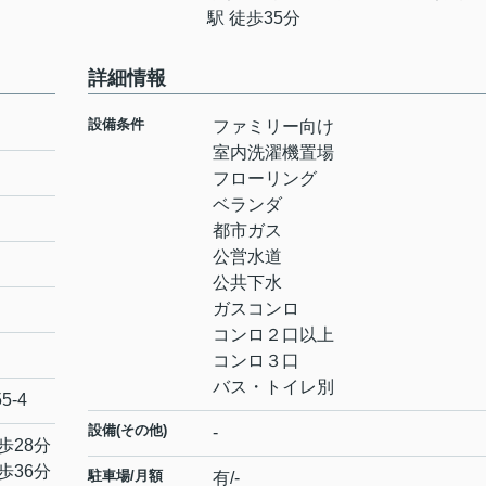
駅 徒歩35分
詳細情報
設備条件
ファミリー向け
室内洗濯機置場
フローリング
ベランダ
都市ガス
公営水道
公共下水
ガスコンロ
コンロ２口以上
コンロ３口
バス・トイレ別
55-4
設備(その他)
-
歩28分
歩36分
駐車場/月額
有/-