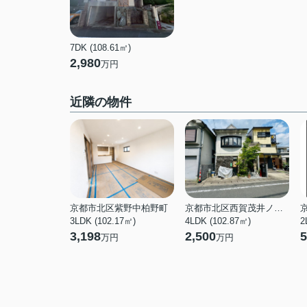
7DK (108.61㎡)
2,980
万円
近隣の物件
京都市北区紫野中柏野町
京都市北区西賀茂井ノ口町
3LDK (102.17㎡)
4LDK (102.87㎡)
2
3,198
2,500
5
万円
万円