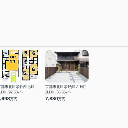
京都市北区紫竹西北町
京都市北区紫野郷ノ上町
LDK (92.53㎡)
2LDK (36.55㎡)
,698
7,880
万円
万円