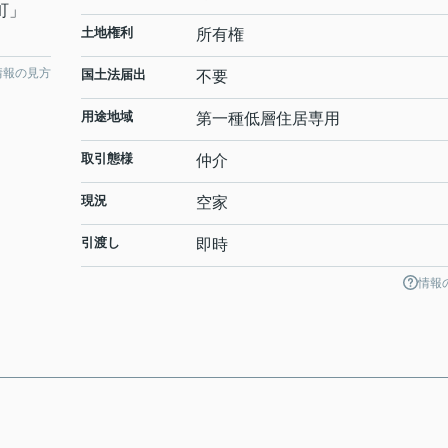
町
」
土地権利
所有権
情報の見方
国土法届出
不要
用途地域
第一種低層住居専用
取引態様
仲介
現況
空家
引渡し
即時
情報