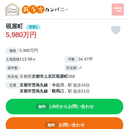
硯屋町
空室1
5,980万円
5,980万円
価格
113.98㎡
34.47坪
土地面積
坪数
-
-/-
築年数
所在階
京都府
京都市上京区
硯屋町
268
所在地
京都市営烏丸線
「
今出川
」駅 徒歩16分
交通
京都市営烏丸線
「
鞍馬口
」駅 徒歩21分
LINEからお問い合わせ
無料
お問い合わせ
無料