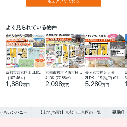
地図アプリで見る
よく見られている物件
京都市西京区山田北山田町
京都市右京区西京極中沢町
長岡京市神足大張
- (107.46㎡)
4LDK (77.88㎡)
2LDK＋1S(納戸) (91.78㎡)
3
1,880
2,098
5,280
万円
万円
万円
うちカンパニー
【土地(売買)】京都市上京区の一覧
硯屋町