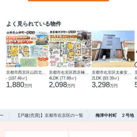
よく見られている物件
京都市西京区山田北山田町
京都市右京区西京極中沢町
京都市右京区太秦安井藤ノ木町
- (107.46㎡)
4LDK (77.88㎡)
2LDK (93.39㎡)
4
1,880
2,098
3,298
万円
万円
万円
ー
【戸建(売買)】京都市右京区の一覧
梅津中村町 ２号地