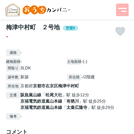
梅津中村町 ２号地
空室0
-
-
価格
-
-(-)
建物面積
土地面積
3LDK
間取り
新築
-/2階建
築年数
所在階
京都府
京都市右京区
梅津中村町
所在地
阪急嵐山線
「
松尾大社
」駅 徒歩12分
交通
京福電気鉄道嵐山本線
「
有栖川
」駅 徒歩25分
京福電気鉄道嵐山本線
「
太秦広隆寺
」駅 徒歩29分
-
備考
コメント