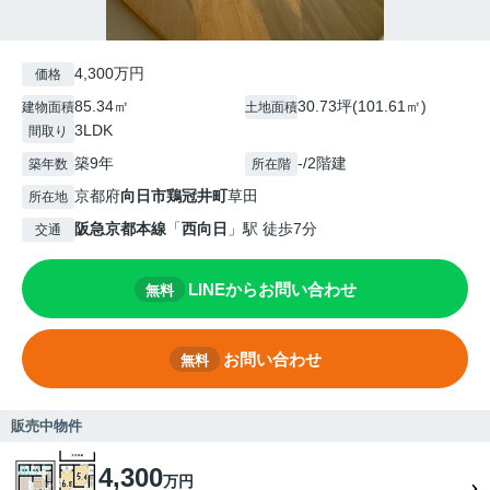
4,300万円
価格
85.34㎡
30.73坪(101.61㎡)
建物面積
土地面積
3LDK
間取り
築9年
-/2階建
築年数
所在階
京都府
向日市
鶏冠井町
草田
所在地
阪急京都本線
「
西向日
」駅 徒歩7分
交通
LINEからお問い合わせ
無料
お問い合わせ
無料
販売中物件
4,300
万円