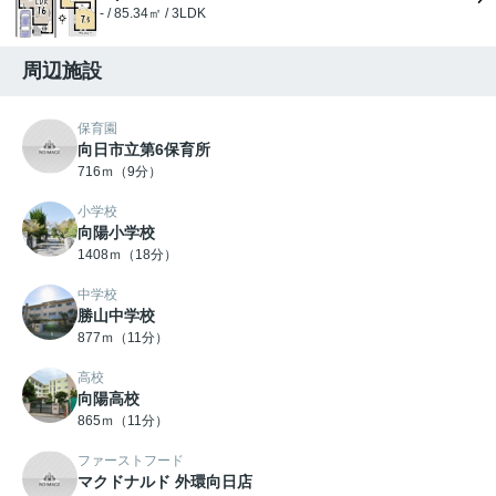
- / 85.34㎡ / 3LDK
周辺施設
保育園
向日市立第6保育所
716ｍ（9分）
小学校
向陽小学校
1408ｍ（18分）
中学校
勝山中学校
877ｍ（11分）
高校
向陽高校
865ｍ（11分）
ファーストフード
マクドナルド 外環向日店