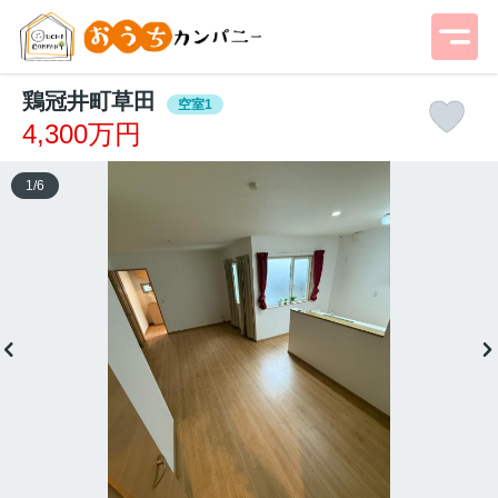
鶏冠井町草田
空室1
4,300万円
1
/
6