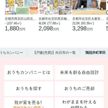
京都市西京区山田北山田町
京都市右京区西京極中沢町
京都市右京区太秦安井藤ノ木町
- (107.46㎡)
4LDK (77.88㎡)
2LDK (93.39㎡)
4
1,880
2,098
3,298
万円
万円
万円
うちカンパニー
【戸建(売買)】向日市の一覧
鶏冠井町草田