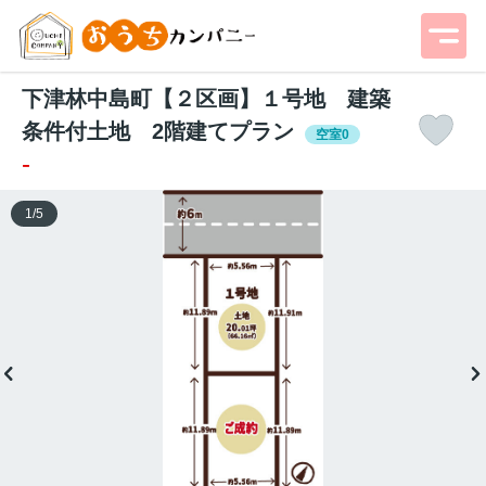
下津林中島町【２区画】１号地 建築
条件付土地 2階建てプラン
空室0
-
1
/
5