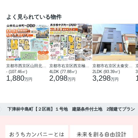
よく見られている物件
京都市西京区山田北山田町
京都市右京区西京極中沢町
京都市右京区太秦安井藤ノ木町
- (107.46㎡)
4LDK (77.88㎡)
2LDK (93.39㎡)
3
1,880
2,098
3,298
万円
万円
万円
下津林中島町【２区画】１号地 建築条件付土地 2階建てプラン