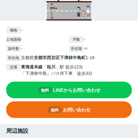
-
価格
-
-
土地面積
坪数
-
-/-
築年数
所在階
京都府
京都市西京区
下津林中島町
1-18
所在地
東海道本線
「
桂川
」駅 徒歩12分
交通
「下津林中島」バス停下車 徒歩3分
LINEからお問い合わせ
無料
お問い合わせ
無料
周辺施設