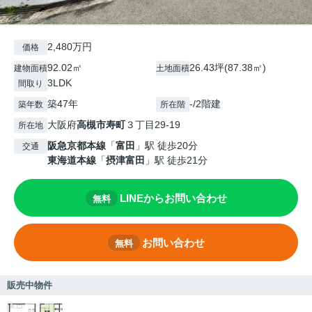
2,480万円
価格
92.02㎡
26.43坪(87.38㎡)
建物面積
土地面積
3LDK
間取り
築47年
-/2階建
築年数
所在階
大阪府
高槻市
寿町
３丁目29-19
所在地
阪急京都本線
「
富田
」駅 徒歩20分
交通
東海道本線
「
摂津富田
」駅 徒歩21分
LINEからお問い合わせ
無料
お問い合わせ
無料
販売中物件