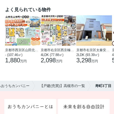
よく見られている物件
京都市西京区山田北山田町
京都市右京区西京極中沢町
京都市右京区太秦安井藤ノ木町
- (107.46㎡)
4LDK (77.88㎡)
2LDK (93.39㎡)
4
1,880
2,098
3,298
万円
万円
万円
らおうちカンパニー
【戸建(売買)】高槻市の一覧
寿町3丁目