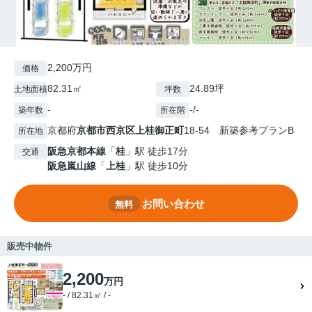
2,200万円
価格
82.31㎡
24.89坪
土地面積
坪数
-
-/-
築年数
所在階
京都府
京都市西京区
上桂御正町
18-54 新築参考プランB
所在地
阪急京都本線
「
桂
」駅 徒歩17分
交通
阪急嵐山線
「
上桂
」駅 徒歩10分
お問い合わせ
無料
販売中物件
2,200
万円
- / 82.31㎡ / -