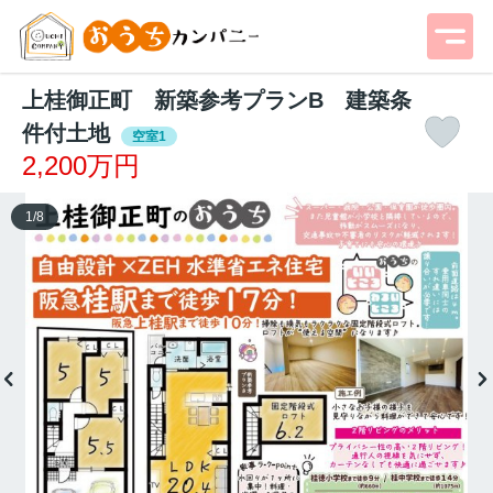
上桂御正町 新築参考プランB 建築条
件付土地
空室1
2,200万円
1
/
8