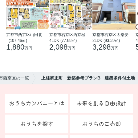
京都市西京区山田北山田町
京都市右京区西京極中沢町
京都市右京区太秦安井藤ノ木町
- (107.46㎡)
4LDK (77.88㎡)
2LDK (93.39㎡)
4
1,880
2,098
3,298
万円
万円
万円
都市西京区の一覧
上桂御正町 新築参考プランB 建築条件付土地