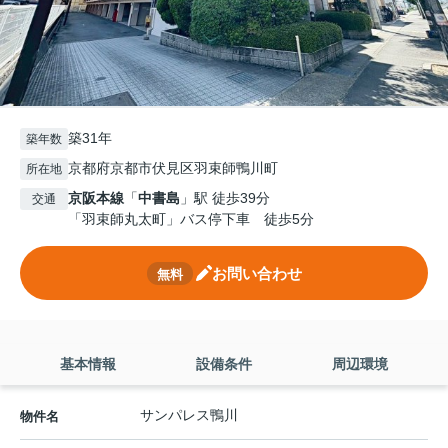
築31年
築年数
京都府京都市伏見区羽束師鴨川町
所在地
京阪本線
「
中書島
」駅 徒歩39分
交通
「羽束師丸太町」バス停下車 徒歩5分
お問い合わせ
無料
基本情報
設備条件
周辺環境
サンパレス鴨川
物件名