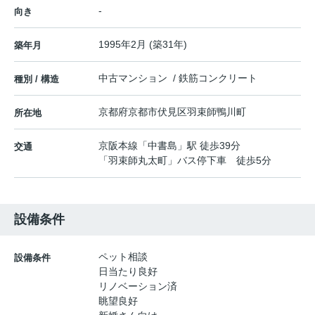
-
向き
1995年2月 (築31年)
築年月
中古マンション / 鉄筋コンクリート
種別 / 構造
京都府
京都市伏見区
羽束師鴨川町
所在地
京阪本線
「
中書島
」駅 徒歩39分
交通
「羽束師丸太町」バス停下車 徒歩5分
設備条件
ペット相談
設備条件
日当たり良好
リノベーション済
眺望良好