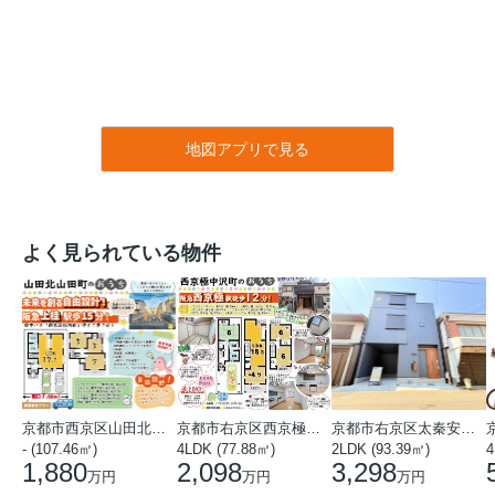
地図アプリで見る
よく見られている物件
京都市西京区山田北山田町
京都市右京区西京極中沢町
京都市右京区太秦安井藤ノ木町
- (107.46㎡)
4LDK (77.88㎡)
2LDK (93.39㎡)
4
1,880
2,098
3,298
万円
万円
万円