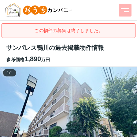
この物件の募集は終了しました。
サンパレス鴨川の過去掲載物件情報
1,890
参考価格
万円
-
1
/
1