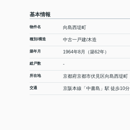
基本情報
物件名
向島西堤町
種別/構造
中古一戸建/木造
築年月
1964年8月（築62年）
総戸数
-
所在地
京都府
京都市伏見区
向島西堤町
交通
京阪本線
「
中書島
」駅 徒歩10分