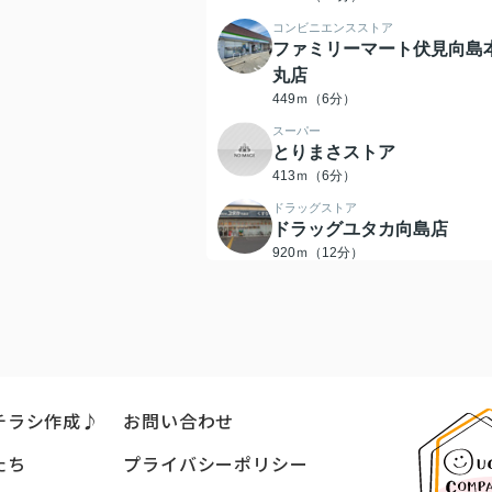
コンビニエンスストア
ファミリーマート伏見向島
丸店
449ｍ（6分）
スーパー
とりまさストア
413ｍ（6分）
ドラッグストア
ドラッグユタカ向島店
920ｍ（12分）
郵便局
京都向島四ツ谷池郵便局
1382ｍ（18分）
銀行
京都銀行向島店
1401ｍ（18分）
チラシ作成♪
お問い合わせ
たち
プライバシーポリシー