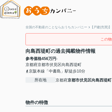
全国の不動産のことならおうちカンパニー
【戸建(売買)
この物
向島西堤町の過去掲載物件情報
参考価格
456
万円
-
京都府
京都市伏見区
向島西堤町
京阪本線「中書島」駅徒歩10分
所在地
京都府
京都市伏見区
向島西堤町
物件の特徴