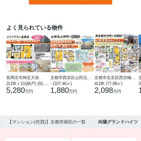
よく見られている物件
長岡京市神足大張
京都市西京区山田北山田町
京都市右京区西京極中沢町
2LDK＋1S(納戸) (91.78㎡)
- (107.46㎡)
4LDK (77.88㎡)
3
5,280
1,880
2,098
万円
万円
万円
【マンション(売買)】京都市南区の一覧
向陽グランドハイツ