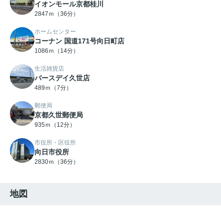
イオンモール京都桂川
2847ｍ（36分）
ホームセンター
コーナン 国道171号向日町店
1086ｍ（14分）
生活雑貨店
バースデイ久世店
489ｍ（7分）
郵便局
京都久世郵便局
935ｍ（12分）
市役所・区役所
向日市役所
2830ｍ（36分）
地図