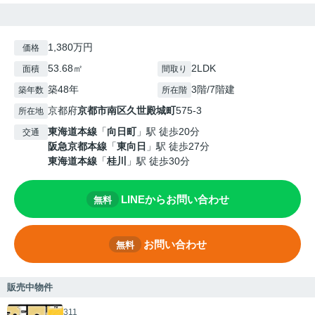
1,380万円
価格
53.68㎡
2LDK
面積
間取り
築48年
3階/7階建
築年数
所在階
京都府
京都市南区
久世殿城町
575-3
所在地
東海道本線
「
向日町
」駅 徒歩20分
交通
阪急京都本線
「
東向日
」駅 徒歩27分
東海道本線
「
桂川
」駅 徒歩30分
LINEからお問い合わせ
無料
お問い合わせ
無料
販売中物件
311