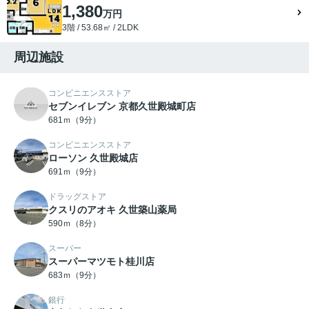
1,380
万円
3階 / 53.68㎡ / 2LDK
周辺施設
コンビニエンスストア
セブンイレブン 京都久世殿城町店
681ｍ（9分）
コンビニエンスストア
ローソン 久世殿城店
691ｍ（9分）
ドラッグストア
クスリのアオキ 久世築山薬局
590ｍ（8分）
スーパー
スーパーマツモト桂川店
683ｍ（9分）
銀行