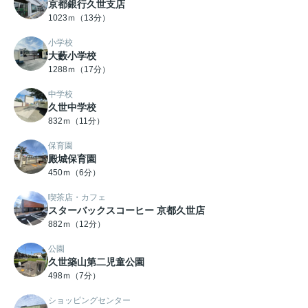
京都銀行久世支店
1023ｍ（13分）
小学校
大藪小学校
1288ｍ（17分）
中学校
久世中学校
832ｍ（11分）
保育園
殿城保育園
450ｍ（6分）
喫茶店・カフェ
スターバックスコーヒー 京都久世店
882ｍ（12分）
公園
久世築山第二児童公園
498ｍ（7分）
ショッピングセンター