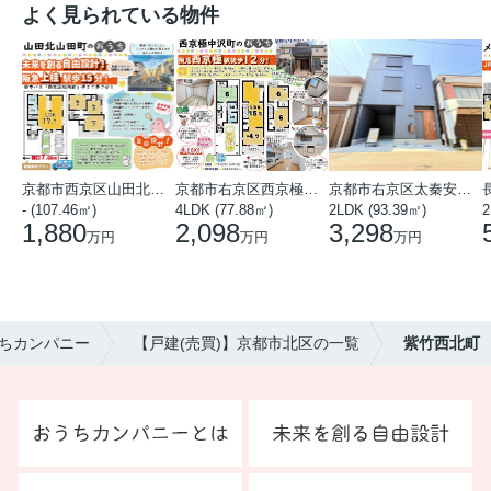
よく見られている物件
京都市西京区山田北山田町
京都市右京区西京極中沢町
京都市右京区太秦安井藤ノ木町
- (107.46㎡)
4LDK (77.88㎡)
2LDK (93.39㎡)
1,880
2,098
3,298
万円
万円
万円
ちカンパニー
【戸建(売買)】京都市北区の一覧
紫竹西北町