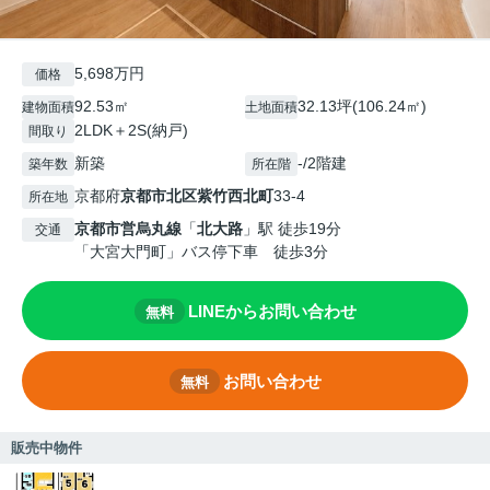
5,698万円
価格
92.53㎡
32.13坪(106.24㎡)
建物面積
土地面積
2LDK＋2S(納戸)
間取り
新築
-/2階建
築年数
所在階
京都府
京都市北区
紫竹西北町
33-4
所在地
京都市営烏丸線
「
北大路
」駅 徒歩19分
交通
「大宮大門町」バス停下車 徒歩3分
LINEからお問い合わせ
無料
お問い合わせ
無料
販売中物件