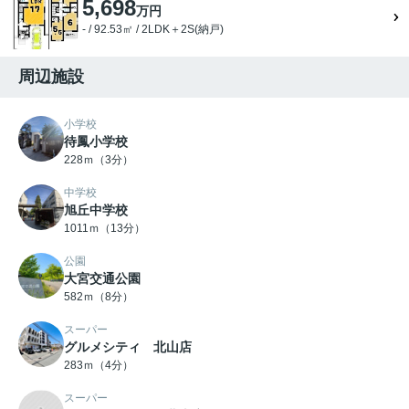
5,698
万円
- / 92.53㎡ / 2LDK＋2S(納戸)
周辺施設
小学校
待鳳小学校
228ｍ（3分）
中学校
旭丘中学校
1011ｍ（13分）
公園
大宮交通公園
582ｍ（8分）
スーパー
グルメシティ 北山店
283ｍ（4分）
スーパー