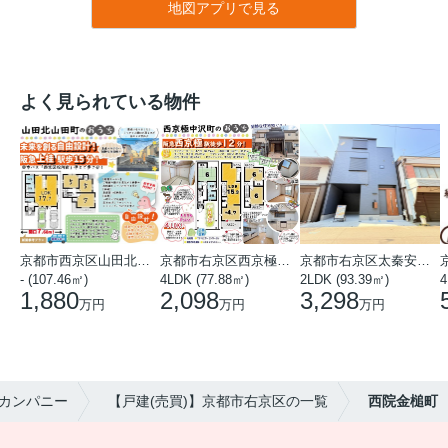
地図アプリで見る
よく見られている物件
京都市西京区山田北山田町
京都市右京区西京極中沢町
京都市右京区太秦安井藤ノ木町
- (107.46㎡)
4LDK (77.88㎡)
2LDK (93.39㎡)
4
1,880
2,098
3,298
万円
万円
万円
カンパニー
【戸建(売買)】京都市右京区の一覧
西院金槌町