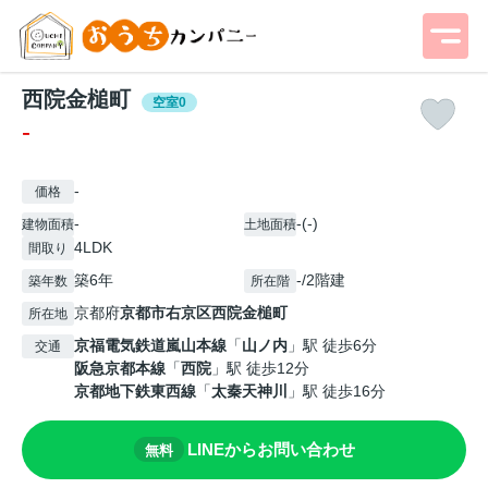
西院金槌町
空室0
-
-
価格
-
-(-)
建物面積
土地面積
4LDK
間取り
築6年
-/2階建
築年数
所在階
京都府
京都市右京区
西院金槌町
所在地
京福電気鉄道嵐山本線
「
山ノ内
」駅 徒歩6分
交通
阪急京都本線
「
西院
」駅 徒歩12分
京都地下鉄東西線
「
太秦天神川
」駅 徒歩16分
LINEからお問い合わせ
無料