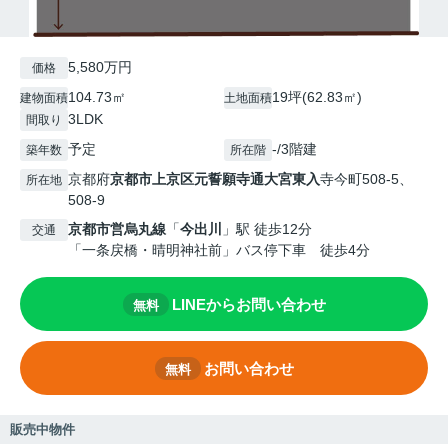
5,580万円
価格
104.73㎡
19坪(62.83㎡)
建物面積
土地面積
3LDK
間取り
予定
-/3階建
築年数
所在階
京都府
京都市上京区
元誓願寺通大宮東入
寺今町508-5、
所在地
508-9
京都市営烏丸線
「
今出川
」駅 徒歩12分
交通
「一条戻橋・晴明神社前」バス停下車 徒歩4分
LINEからお問い合わせ
無料
お問い合わせ
無料
販売中物件