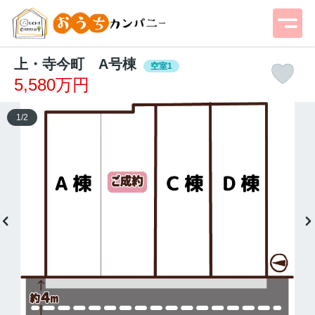
上・寺今町 A号棟
空室1
5,580万円
1
/
2