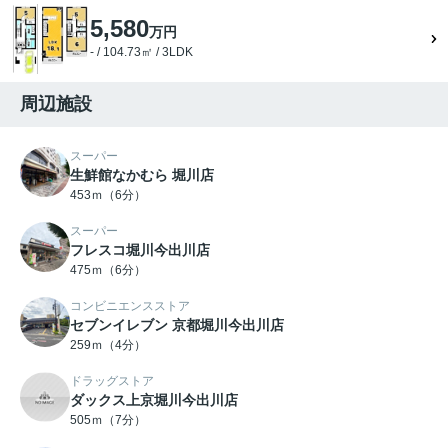
5,580
万円
- / 104.73㎡ / 3LDK
周辺施設
スーパー
生鮮館なかむら 堀川店
453ｍ（6分）
スーパー
フレスコ堀川今出川店
475ｍ（6分）
コンビニエンスストア
セブンイレブン 京都堀川今出川店
259ｍ（4分）
ドラッグストア
ダックス上京堀川今出川店
505ｍ（7分）