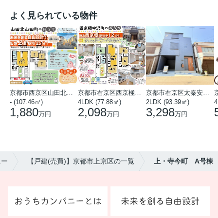
よく見られている物件
京都市西京区山田北山田町
京都市右京区西京極中沢町
京都市右京区太秦安井藤ノ木町
- (107.46㎡)
4LDK (77.88㎡)
2LDK (93.39㎡)
4
1,880
2,098
3,298
万円
万円
万円
ニー
【戸建(売買)】京都市上京区の一覧
上・寺今町 A号棟