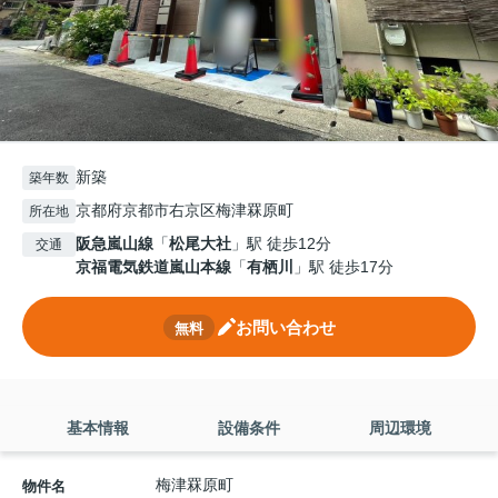
新築
築年数
京都府京都市右京区梅津罧原町
所在地
阪急嵐山線
「
松尾大社
」駅 徒歩12分
交通
京福電気鉄道嵐山本線
「
有栖川
」駅 徒歩17分
お問い合わせ
無料
基本情報
設備条件
周辺環境
梅津罧原町
物件名