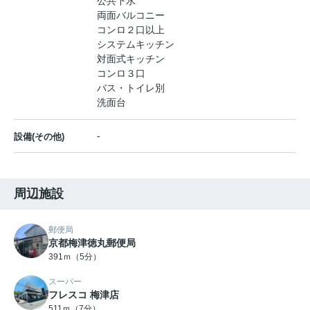
公共下水
両面バルコニー
コンロ２口以上
システムキッチン
対面式キッチン
コンロ３口
バス・トイレ別
洗面台
-
設備(その他)
周辺施設
郵便局
京都梅津徳丸郵便局
391ｍ（5分）
スーパー
フレスコ 梅津店
511ｍ（7分）