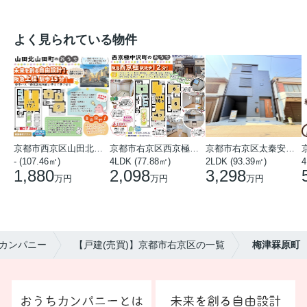
よく見られている物件
京都市西京区山田北山田町
京都市右京区西京極中沢町
京都市右京区太秦安井藤ノ木町
- (107.46㎡)
4LDK (77.88㎡)
2LDK (93.39㎡)
4
1,880
2,098
3,298
万円
万円
万円
カンパニー
【戸建(売買)】京都市右京区の一覧
梅津罧原町