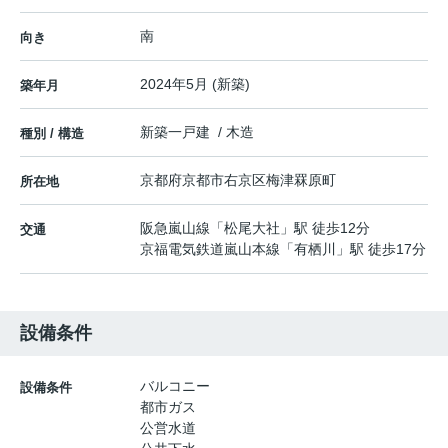
南
向き
2024年5月 (新築)
築年月
新築一戸建 / 木造
種別 / 構造
京都府
京都市右京区
梅津罧原町
所在地
阪急嵐山線
「
松尾大社
」駅 徒歩12分
交通
京福電気鉄道嵐山本線
「
有栖川
」駅 徒歩17分
設備条件
バルコニー
設備条件
都市ガス
公営水道