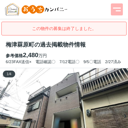
この物件の募集は終了しました。
梅津罧原町の過去掲載物件情報
2,480
参考価格
万円
6/23FAX送信× 電話確認〇 7/12電話〇 9/5〇電話 2/27済み
1
/
4