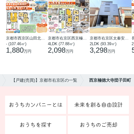
京都市西京区山田北山田町
京都市右京区西京極中沢町
京都市右京区太秦安井藤ノ木町
- (107.46㎡)
4LDK (77.88㎡)
2LDK (93.39㎡)
1,880
2,098
3,298
万円
万円
万円
【戸建(売買)】京都市右京区の一覧
西京極徳大寺団子田町