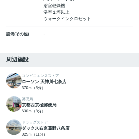
浴室乾燥機
浴室１坪以上
ウォークインクロゼット
-
設備(その他)
周辺施設
コンビニエンスストア
ローソン 天神川七条店
370ｍ（5分）
郵便局
京都西京極郵便局
630ｍ（8分）
ドラッグストア
ダックス右京葛野八条店
825ｍ（11分）