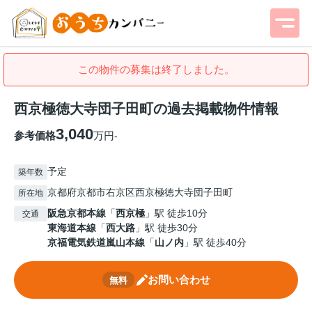
この物件の募集は終了しました。
西京極徳大寺団子田町の過去掲載物件情報
3,040
参考価格
万円
-
予定
築年数
京都府京都市右京区西京極徳大寺団子田町
所在地
阪急京都本線
「
西京極
」駅 徒歩10分
交通
東海道本線
「
西大路
」駅 徒歩30分
京福電気鉄道嵐山本線
「
山ノ内
」駅 徒歩40分
お問い合わせ
無料