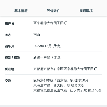
基本情報
設備条件
周辺環境
西京極徳大寺団子田町
物件名
南西
向き
2023年12月 (予定)
築年月
新築一戸建 / 木造
種別 / 構造
京都府
京都市右京区
西京極徳大寺団子田町
所在地
阪急京都本線
「
西京極
」駅 徒歩10分
交通
東海道本線
「
西大路
」駅 徒歩30分
京福電気鉄道嵐山本線
「
山ノ内
」駅 徒歩40分