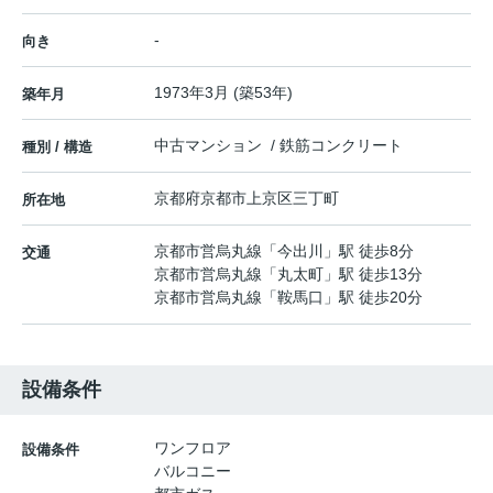
-
向き
1973年3月 (築53年)
築年月
中古マンション / 鉄筋コンクリート
種別 / 構造
京都府
京都市上京区
三丁町
所在地
京都市営烏丸線
「
今出川
」駅 徒歩8分
交通
京都市営烏丸線
「
丸太町
」駅 徒歩13分
京都市営烏丸線
「
鞍馬口
」駅 徒歩20分
設備条件
ワンフロア
設備条件
バルコニー