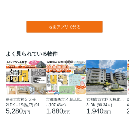
地図アプリで見る
よく見られている物件
長岡京市神足大張
京都市西京区山田北山田町
京都市西京区大枝北沓掛町５丁目
2LDK＋1S(納戸) (91.78㎡)
- (107.46㎡)
3LDK (90.34㎡)
4
5,280
1,880
1,940
万円
万円
万円