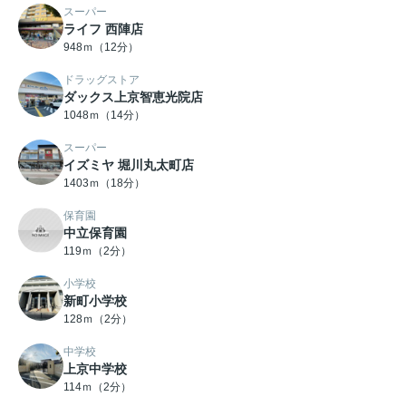
スーパー
ライフ 西陣店
948ｍ（12分）
ドラッグストア
ダックス上京智恵光院店
1048ｍ（14分）
スーパー
イズミヤ 堀川丸太町店
1403ｍ（18分）
保育園
中立保育園
119ｍ（2分）
小学校
新町小学校
128ｍ（2分）
中学校
上京中学校
114ｍ（2分）