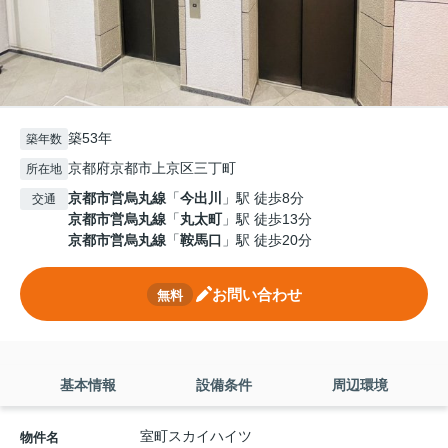
築53年
築年数
京都府京都市上京区三丁町
所在地
京都市営烏丸線
「
今出川
」駅 徒歩8分
交通
京都市営烏丸線
「
丸太町
」駅 徒歩13分
京都市営烏丸線
「
鞍馬口
」駅 徒歩20分
お問い合わせ
無料
基本情報
設備条件
周辺環境
室町スカイハイツ
物件名