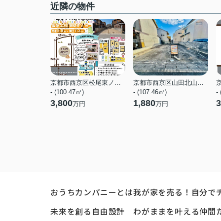
近隣の物件
京都市西京区松尾東ノ口町
京都市西京区山田北山田町
- (100.47㎡)
- (107.46㎡)
-
3,800
1,880
3
万円
万円
おうちカンパニーとは
我が家を売る！自分で
未来を創る自由設計
わがままを叶える仲間