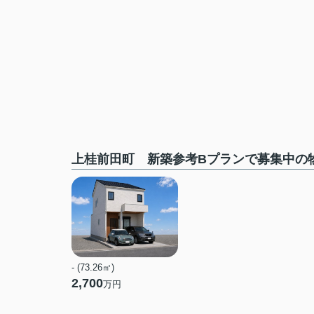
上桂前田町 新築参考Bプランで募集中の
- (73.26㎡)
2,700
万円