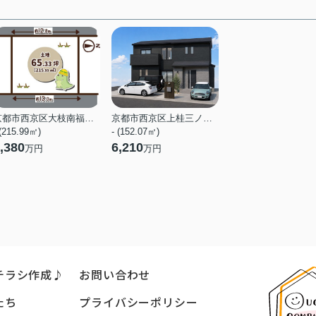
京都市西京区大枝南福西町２丁目
京都市西京区上桂三ノ宮町
 (215.99㎡)
- (152.07㎡)
,380
6,210
万円
万円
チラシ作成♪
お問い合わせ
たち
プライバシーポリシー