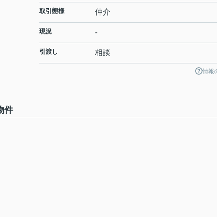
取引態様
仲介
現況
-
引渡し
相談
情報
物件