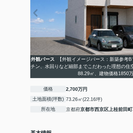
外観パース
【外観イメージパース：新築参考B
チン、水回りなど細部までこだわった理想の住
88.29㎡、建物価格1850
価格
2,700万円
土地面積(坪数)
73.26㎡(22.16坪)
所在地
京都府
京都市西京区
上桂前田町