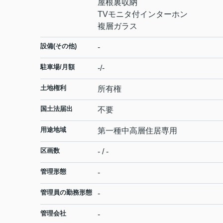
屋根裏収納
TVモニタ付インターホン
複層ガラス
設備(その他)
-
駐車場/月額
-/-
土地権利
所有権
国土法届出
不要
用途地域
第一種中高層住居専用
区画数
- / -
管理形態
-
管理員の勤務形態
-
管理会社
-