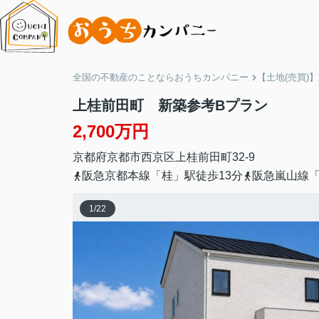
全国の不動産のことならおうちカンパニー
【土地(売買)
上桂前田町 新築参考Bプラン
2,700万円
京都府
京都市西京区
上桂前田町
32-9
阪急京都本線「桂」駅徒歩13分
阪急嵐山線「
1
/
22