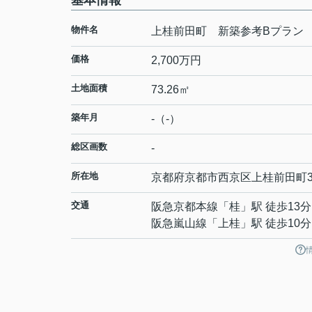
基本情報
物件名
上桂前田町 新築参考Bプラン
価格
2,700万円
土地面積
73.26㎡
築年月
-（-）
総区画数
-
所在地
京都府
京都市西京区
上桂前田町
交通
阪急京都本線
「
桂
」駅 徒歩13分
阪急嵐山線
「
上桂
」駅 徒歩10分