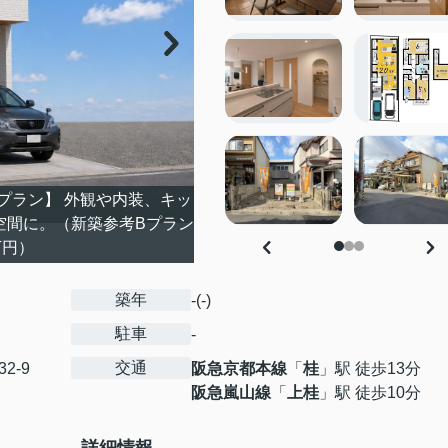
プラン】 外観や内装、キッ
空間に。（新築参考Bプラン
万円）
築年
-(-)
駐車
-
交通
32-9
阪急京都本線
「
桂
」駅 徒歩13分
阪急嵐山線
「
上桂
」駅 徒歩10分