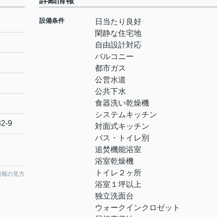
詳細情報
設備条件
日当たり良好
閑静な住宅地
自由設計対応
バルコニー
都市ガス
公営水道
公共下水
食器洗い乾燥機
システムキッチン
32-9
対面式キッチン
バス・トイレ別
追焚機能浴室
浴室乾燥機
トイレ２ヶ所
情報の見方
浴室１坪以上
独立洗面台
ウォークインクロゼット