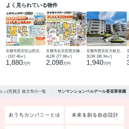
よく見られている物件
京都市西京区山田北山田町
京都市右京区西京極中沢町
京都市西京区大枝北沓掛町５丁目
- (107.46㎡)
4LDK (77.88㎡)
3LDK (90.34㎡)
2
1,880
2,098
1,940
万円
万円
万円
ョン(売買)】枚方市の一覧
サンマンションベルデール香里翠香園