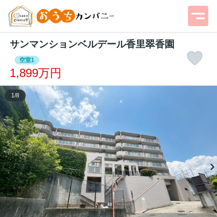
サンマンションベルデール香里翠香園
空室1
1,899万円
1
/
8