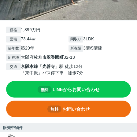
1,899万円
価格
73.44㎡
3LDK
面積
間取り
築29年
3階/5階建
築年数
所在階
大阪府
枚方市
翠香園町
32-13
所在地
京阪本線
「
光善寺
」駅 徒歩12分
交通
「東中振」バス停下車 徒歩7分
LINEからお問い合わせ
無料
お問い合わせ
無料
販売中物件