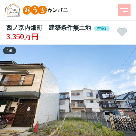
西ノ京内畑町 建築条件無土地
空室2
3,350万円
1
/
6