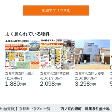
地図アプリで見る
よく見られている物件
京都市西京区山田北山田町
京都市右京区西京極中沢町
京都市右京区太秦安井藤ノ木町
- (107.46㎡)
4LDK (77.88㎡)
2LDK (93.39㎡)
4
1,880
2,098
3,298
万円
万円
万円
土地(売買)】京都市中京区の一覧
西ノ京内畑町 建築条件無土地