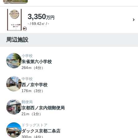
3,350
万円
- / 69.42㎡ / -
周辺施設
小学校
朱雀第六小学校
264ｍ（4分）
中学校
西ノ京中学校
176ｍ（3分）
郵便局
京都西ノ京内畑郵便局
21ｍ（1分）
ドラッグストア
ダックス京都二条店
300ｍ（4分）