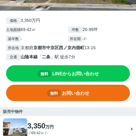
3,350万円
価格
69.42㎡
20.99坪
土地面積
坪数
-
-/-
築年数
所在階
京都府
京都市中京区
西ノ京内畑町
13-15
所在地
山陰本線
「
二条
」駅 徒歩7分
交通
LINEからお問い合わせ
無料
お問い合わせ
無料
販売中物件
3,350
万円
- / 69.42㎡ / -