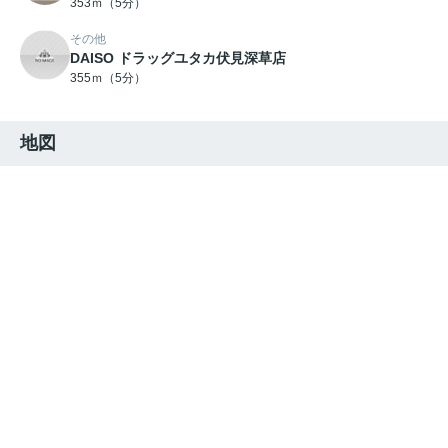
353ｍ（5分）
その他
DAISO ドラッグユタカ伏見深草店
355ｍ（5分）
地図