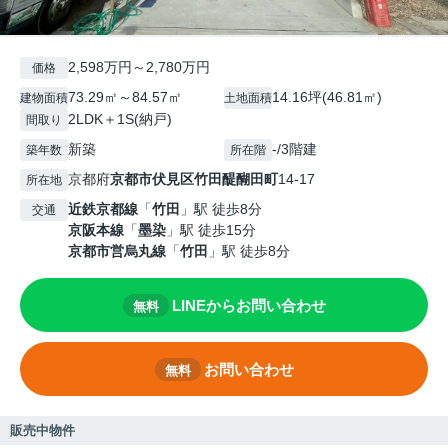
2,598万円～2,780万円
価格
73.29㎡～84.57㎡
14.16坪(46.81㎡)
建物面積
土地面積
2LDK＋1S(納戸)
間取り
新築
-/3階建
築年数
所在階
京都府
京都市伏見区
竹田醍醐田町
14-17
所在地
近鉄京都線
「
竹田
」駅 徒歩8分
交通
京阪本線
「
墨染
」駅 徒歩15分
京都市営烏丸線
「
竹田
」駅 徒歩8分
LINEからお問い合わせ
無料
お問い合わせ
無料
販売中物件