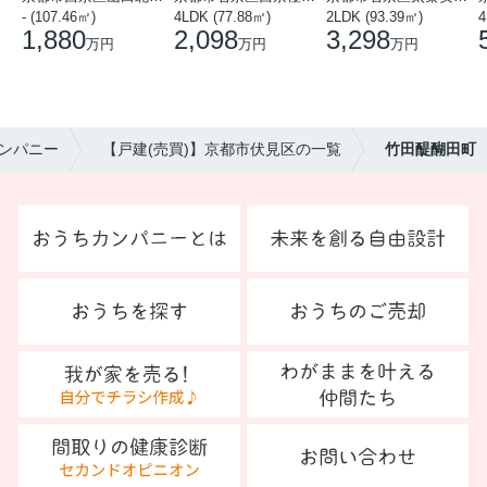
- (107.46㎡)
4LDK (77.88㎡)
2LDK (93.39㎡)
4
1,880
2,098
3,298
万円
万円
万円
ンパニー
【戸建(売買)】京都市伏見区の一覧
竹田醍醐田町