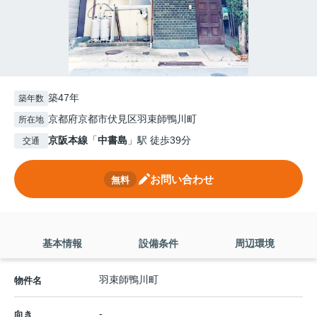
築47年
築年数
京都府京都市伏見区羽束師鴨川町
所在地
京阪本線
「
中書島
」駅 徒歩39分
交通
お問い合わせ
無料
基本情報
設備条件
周辺環境
羽束師鴨川町
物件名
-
向き