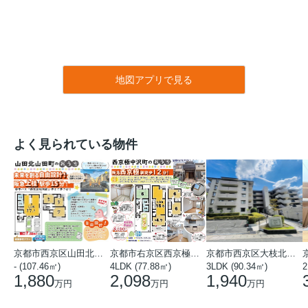
地図アプリで見る
よく見られている物件
京都市西京区山田北山田町
京都市右京区西京極中沢町
京都市西京区大枝北沓掛町５丁目
- (107.46㎡)
4LDK (77.88㎡)
3LDK (90.34㎡)
2
1,880
2,098
1,940
万円
万円
万円