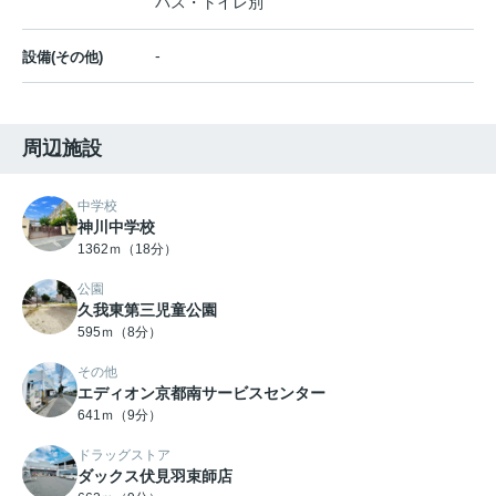
バス・トイレ別
-
設備(その他)
周辺施設
中学校
神川中学校
1362ｍ（18分）
公園
久我東第三児童公園
595ｍ（8分）
その他
エディオン京都南サービスセンター
641ｍ（9分）
ドラッグストア
ダックス伏見羽束師店