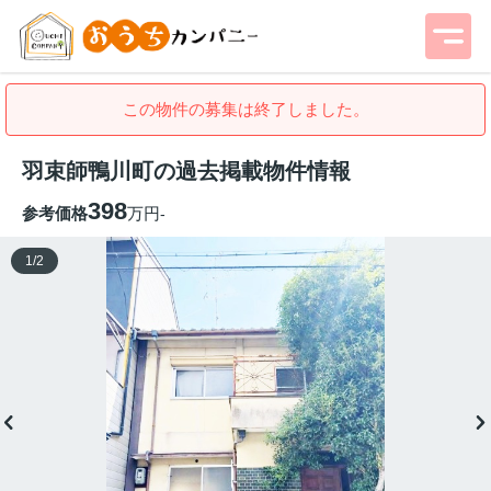
この物件の募集は終了しました。
羽束師鴨川町の過去掲載物件情報
398
参考価格
万円
-
1
/
2