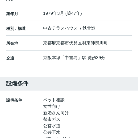
1979年3月 (築47年)
築年月
中古テラスハウス / 鉄骨造
種別 / 構造
京都府
京都市伏見区
羽束師鴨川町
所在地
京阪本線
「
中書島
」駅 徒歩39分
交通
設備条件
ペット相談
設備条件
女性向け
新婚さん向け
都市ガス
公営水道
公共下水