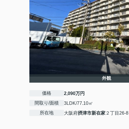
外観
価格
2,090万円
間取り/面積
3LDK/77.10㎡
所在地
大阪府
摂津市
新在家
２丁目26-8