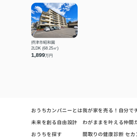
摂津市昭和園
2LDK (68.25㎡)
1,899
万円
おうちカンパニーとは
我が家を売る！自分で
未来を創る自由設計
わがままを叶える仲間
おうちを探す
間取りの健康診断 セカ