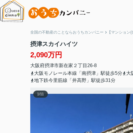
全国の不動産のことならおうちカンパニー
【マンション(
摂津スカイハイツ
2,090万円
大阪府
摂津市
新在家
２丁目26-8
大阪モノレール本線「南摂津」駅徒歩5分
大
地下鉄今里筋線「井高野」駅徒歩31分
1
/
11