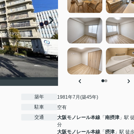
築年
1981年7月(築45年)
駐車
空有
交通
大阪モノレール本線
「
南摂津
」駅 
分
大阪モノレール本線
「
摂津
」駅 徒歩