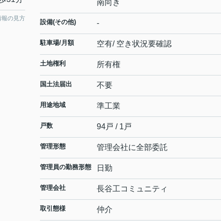
南向き
情報の見方
設備(その他)
-
駐車場/月額
空有/ 空き状況要確認
土地権利
所有権
国土法届出
不要
用途地域
準工業
戸数
94戸 / 1戸
管理形態
管理会社に全部委託
管理員の勤務形態
日勤
管理会社
長谷工コミュニティ
取引態様
仲介