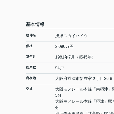
基本情報
物件名
摂津スカイハイツ
価格
2,090万円
築年月
1981年7月（築45年）
総戸数
94戸
所在地
大阪府
摂津市
新在家
２丁目26-8
交通
大阪モノレール本線
「
南摂津
」
5分
大阪モノレール本線
「
摂津
」駅 
分
地下鉄今里筋線
「
井高野
」駅 徒