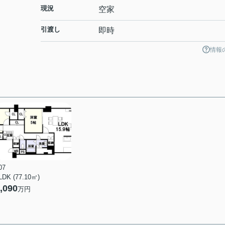
現況
空家
引渡し
即時
情報
07
LDK (77.10㎡)
,090
万円