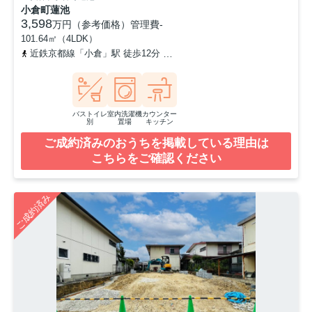
小倉町蓮池
3,598
万円（参考価格）
管理費
-
101.64㎡（4LDK）
近鉄京都線「小倉」駅 徒歩12分
奈良線「ＪＲ小倉」駅 徒歩22分
バストイレ
室内洗濯機
カウンター
別
置場
キッチン
ご成約済みのおうちを掲載している理由は
こちらをご確認ください
ご成約済み