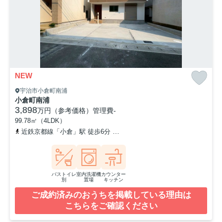
NEW
宇治市小倉町南浦
小倉町南浦
3,898
万円（参考価格）
管理費
-
99.78㎡（4LDK）
近鉄京都線「小倉」駅 徒歩6分
奈良線「ＪＲ小倉」駅 徒歩17分
バストイレ
室内洗濯機
カウンター
別
置場
キッチン
ご成約済みのおうちを掲載している理由は
こちらをご確認ください