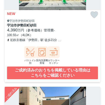
NEW
宇治市伊勢田町砂田
宇治市伊勢田町砂田
4,390
万円（参考価格）
管理費
-
100.55㎡（4LDK）
近鉄京都線「伊勢田」駅 徒歩21分
近鉄京都線「小倉」駅 徒歩23分
バストイレ
室内洗濯機
カウンター
別
置場
キッチン
ご成約済みのおうちを掲載している理由は
こちらをご確認ください
ご成約済み