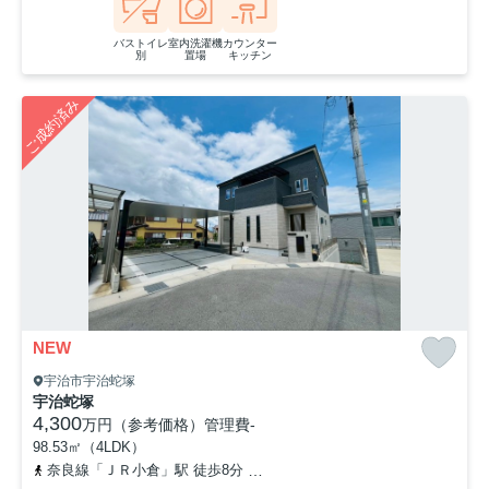
バストイレ
室内洗濯機
カウンター
別
置場
キッチン
ご成約済み
NEW
宇治市宇治蛇塚
宇治蛇塚
4,300
万円（参考価格）
管理費
-
98.53㎡（4LDK）
奈良線「ＪＲ小倉」駅 徒歩8分
近鉄京都線「伊勢田」駅 徒歩16分