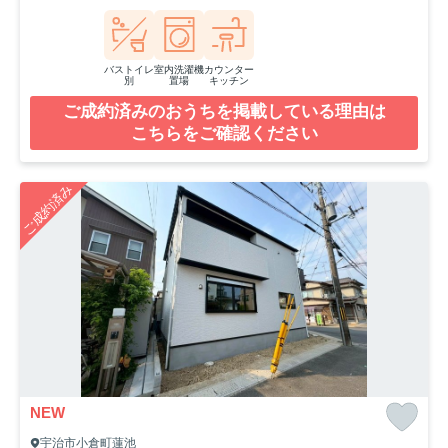
バストイレ
室内洗濯機
カウンター
別
置場
キッチン
ご成約済みのおうちを掲載している理由は
こちらをご確認ください
ご成約済み
NEW
宇治市小倉町蓮池