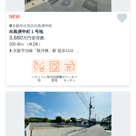
NEW
京都市伏見区向島庚申町
向島庚申町１号地
3,680
万円
管理費
-
100.40㎡（4LDK）
京阪宇治線「観月橋」駅 徒歩11分
奈良線「桃山」駅 徒歩20分
バストイレ
室内洗濯機
カウンター
別
置場
キッチン