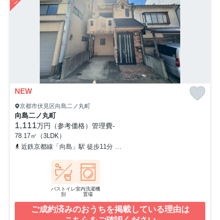
NEW
京都市伏見区向島二ノ丸町
向島二ノ丸町
1,111
万円（参考価格）
管理費
-
78.17㎡（3LDK）
近鉄京都線「向島」駅 徒歩11分
京阪宇治線「観月橋」駅 徒歩12分
バストイレ
室内洗濯機
別
置場
ご成約済みのおうちを掲載している理由は