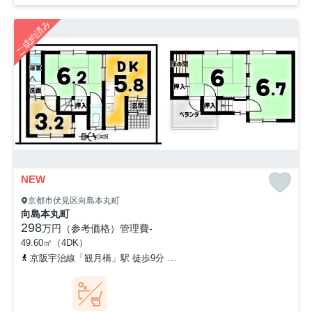
ご成約済み
NEW
京都市伏見区向島本丸町
向島本丸町
298
万円（参考価格）
管理費
-
49.60㎡（4DK）
京阪宇治線「観月橋」駅 徒歩9分
近鉄京都線「向島」駅 徒歩16分