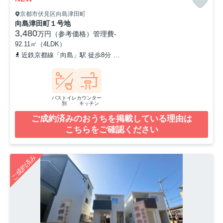
京都市伏見区向島津田町
向島津田町１号地
3,480
万円（参考価格）
管理費
-
92.11㎡（4LDK）
近鉄京都線「向島」駅 徒歩8分
京阪宇治線「観月橋」駅 徒歩16分
バストイレ
カウンター
別
キッチン
ご成約済みのおうちを掲載している理由は
こちらをご確認ください
ご成約済み