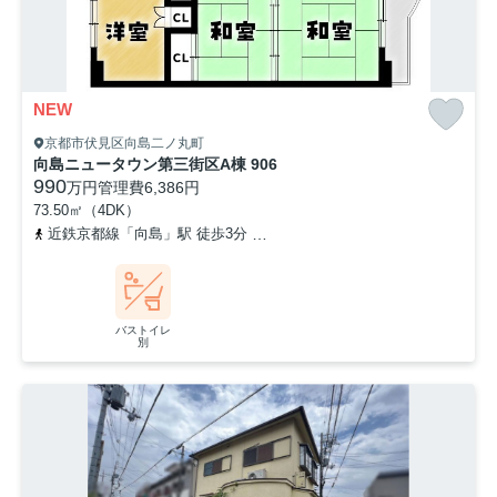
NEW
京都市伏見区向島二ノ丸町
向島ニュータウン第三街区A棟 906
990
万円
管理費
6,386円
73.50㎡（4DK）
近鉄京都線「向島」駅 徒歩3分
京阪宇治線「観月橋」駅 徒歩19分
バストイレ
別