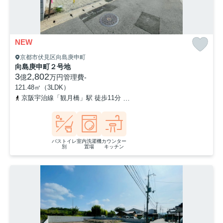
NEW
京都市伏見区向島庚申町
向島庚申町２号地
3
2,802
億
万円
管理費
-
121.48㎡（3LDK）
京阪宇治線「観月橋」駅 徒歩11分
奈良線「桃山」駅 徒歩20分
バストイレ
室内洗濯機
カウンター
別
置場
キッチン