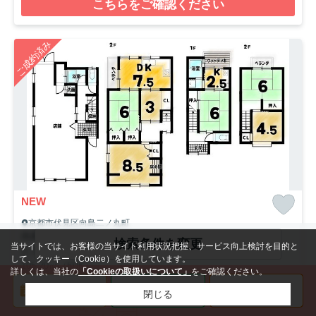
こちらをご確認ください
ご成約済み
NEW
京都市伏見区向島二ノ丸町
向島二ノ丸町
検索条件を変更
当サイトでは、お客様の当サイト利用状況把握、サービス向上検討を目的と
2,580
万円（参考価格）
管理費
-
して、クッキー（Cookie）を使用しています。
105.20㎡（6DK）
詳しくは、当社の
「Cookieの取扱いについて」
をご確認ください。
京阪宇治線「観月橋」駅 徒歩10分
近鉄京都線「向島」駅 徒歩15分
閉じる