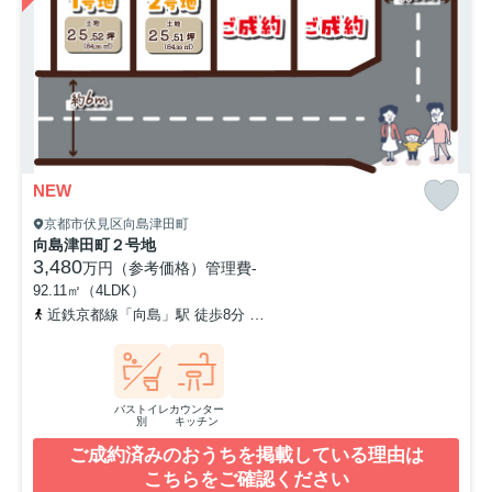
NEW
京都市伏見区向島津田町
向島津田町２号地
3,480
万円（参考価格）
管理費
-
92.11㎡（4LDK）
近鉄京都線「向島」駅 徒歩8分
京阪宇治線「観月橋」駅 徒歩16分
バストイレ
カウンター
別
キッチン
ご成約済みのおうちを掲載している理由は
こちらをご確認ください