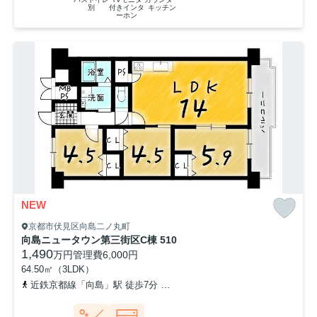
別
付きインタ
キッチン
ーホン
NEW
京都市伏見区向島二ノ丸町
向島ニュータウン第三街区C棟 510
1,490
万円
管理費
6,000円
64.50㎡（3LDK）
近鉄京都線「向島」駅 徒歩7分
京阪宇治線「観月橋」駅 徒歩18分