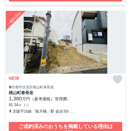
ご成約済み
NEW
京都市伏見区桃山町泰長老
桃山町泰長老
1,380
万円（参考価格）
管理費
-
91.34㎡（-）
京阪宇治線「観月橋」駅 徒歩3分
奈良線「桃山」駅 徒歩7分
近鉄
ご成約済みのおうちを掲載している理由は