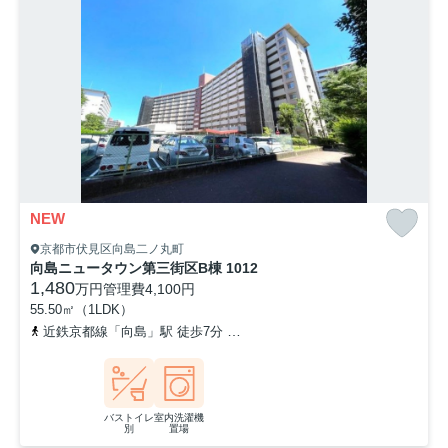
NEW
京都市伏見区向島二ノ丸町
向島ニュータウン第三街区B棟 1012
1,480
万円
管理費
4,100円
55.50㎡（1LDK）
近鉄京都線「向島」駅 徒歩7分
京阪宇治線「観月橋」駅 徒歩19分
バストイレ
室内洗濯機
別
置場