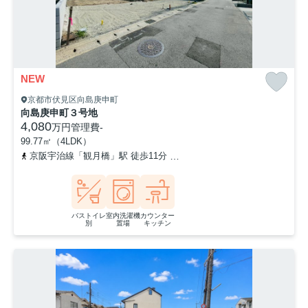
NEW
京都市伏見区向島庚申町
向島庚申町３号地
4,080
万円
管理費
-
99.77㎡（4LDK）
京阪宇治線「観月橋」駅 徒歩11分
奈良線「桃山」駅 徒歩20分
バストイレ
室内洗濯機
カウンター
別
置場
キッチン