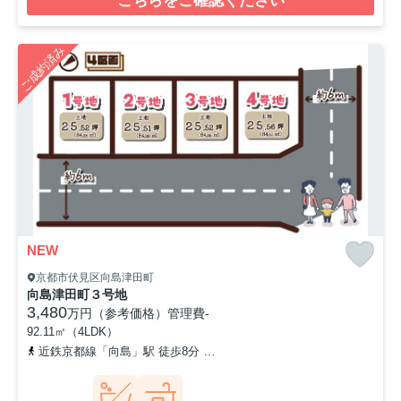
こちらをご確認ください
ご成約済み
NEW
京都市伏見区向島津田町
向島津田町３号地
3,480
万円（参考価格）
管理費
-
92.11㎡（4LDK）
近鉄京都線「向島」駅 徒歩8分
京阪宇治線「観月橋」駅 徒歩16分