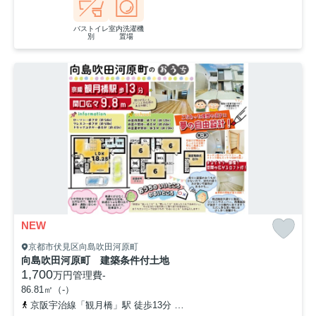
バストイレ
室内洗濯機
別
置場
NEW
京都市伏見区向島吹田河原町
向島吹田河原町 建築条件付土地
1,700
万円
管理費
-
86.81㎡（-）
京阪宇治線「観月橋」駅 徒歩13分
奈良線「桃山」駅 徒歩23分