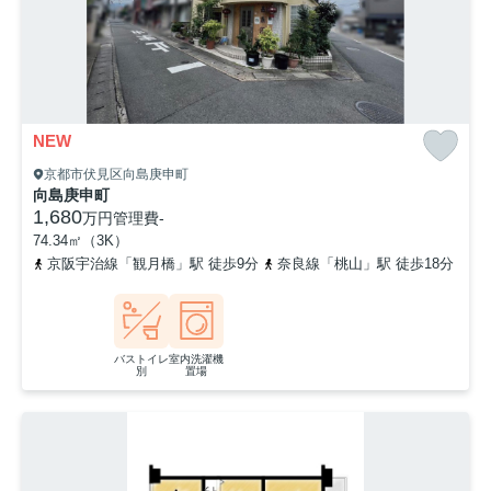
NEW
京都市伏見区向島庚申町
向島庚申町
1,680
万円
管理費
-
74.34㎡（3K）
京阪宇治線「観月橋」駅 徒歩9分
奈良線「桃山」駅 徒歩18分
バストイレ
室内洗濯機
別
置場