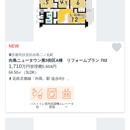
NEW
京都市伏見区向島二ノ丸町
向島ニュータウン第3街区A棟 リフォームプラン 702
1,710
万円
管理費
5,604円
64.50㎡（3LDK）
近鉄京都線「向島」駅 徒歩4分
京阪宇治線「観月橋」駅 徒歩18分
バストイレ
室内洗濯機
エレベータ
別
置場
ー