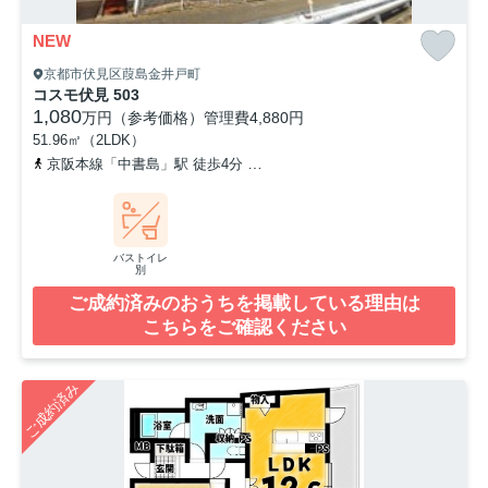
NEW
京都市伏見区葭島金井戸町
コスモ伏見 503
1,080
万円（参考価格）
管理費
4,880円
51.96㎡（2LDK）
京阪本線「中書島」駅 徒歩4分
京阪宇治線「観月橋」駅 徒歩17分
バストイレ
別
ご成約済みのおうちを掲載している理由は
こちらをご確認ください
ご成約済み