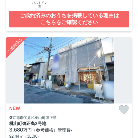
バストイレ
別
ご成約済みのおうちを掲載している理由は
こちらをご確認ください
ご成約済み
NEW
京都市伏見区桃山町弾正島
桃山町弾正島2号地
3,680
万円（参考価格）
管理費
-
92.44㎡（3LDK）