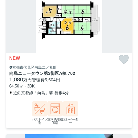
NEW
京都市伏見区向島二ノ丸町
向島ニュータウン第3街区A棟 702
1,080
万円
管理費
5,604円
64.50㎡（3DK）
近鉄京都線「向島」駅 徒歩4分
京阪宇治線「観月橋」駅 徒歩18分
バストイレ
室内洗濯機
エレベータ
別
置場
ー