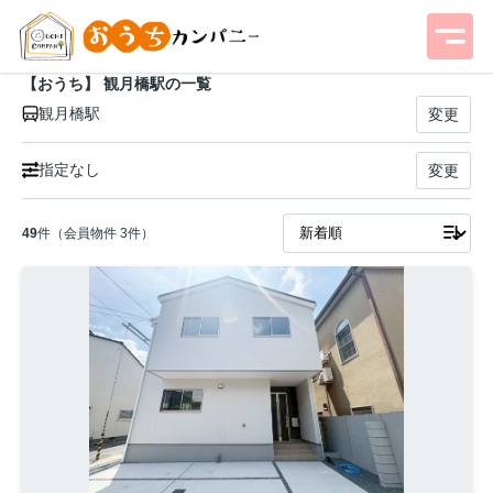
【おうち】 観月橋駅の一覧
観月橋駅
変更
指定なし
変更
49
件（会員物件 3件）