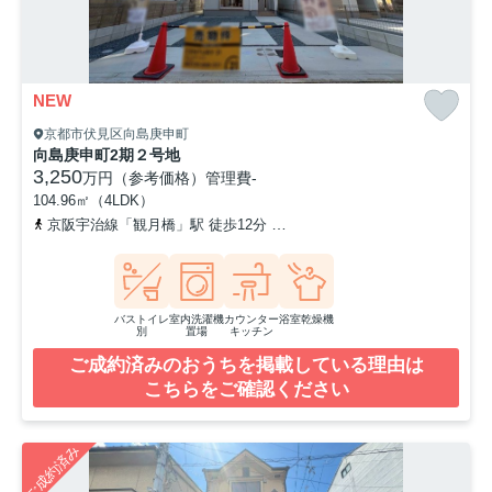
NEW
京都市伏見区向島庚申町
向島庚申町2期２号地
3,250
万円（参考価格）
管理費
-
104.96㎡（4LDK）
京阪宇治線「観月橋」駅 徒歩12分
奈良線「桃山」駅 徒歩21分
バストイレ
室内洗濯機
カウンター
浴室乾燥機
別
置場
キッチン
ご成約済みのおうちを掲載している理由は
こちらをご確認ください
ご成約済み