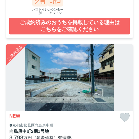
バストイレ
カウンター
別
キッチン
ご成約済みのおうちを掲載している理由は
こちらをご確認ください
ご成約済み
NEW
京都市伏見区向島庚申町
向島庚申町2期1号地
3,798
万円（参考価格）
管理費
-