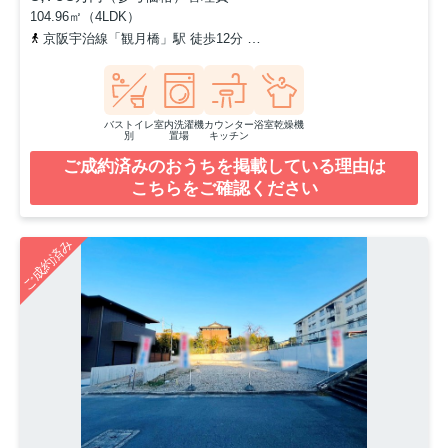
104.96㎡（4LDK）
京阪宇治線「観月橋」駅 徒歩12分
奈良線「桃山」駅 徒歩21分
バストイレ
室内洗濯機
カウンター
浴室乾燥機
別
置場
キッチン
ご成約済みのおうちを掲載している理由は
こちらをご確認ください
ご成約済み