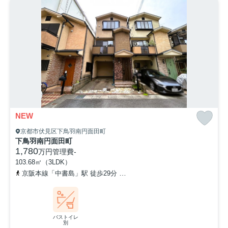
NEW
京都市伏見区下鳥羽南円面田町
下鳥羽南円面田町
1,780
万円
管理費
-
103.68㎡（3LDK）
京阪本線「中書島」駅 徒歩29分
「横大路」バス停下車 徒歩2分
バストイレ
別