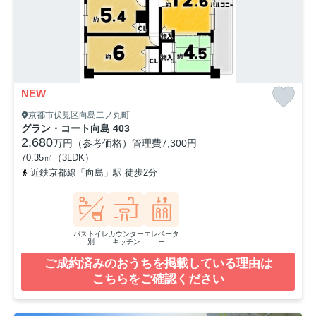
NEW
京都市伏見区向島二ノ丸町
グラン・コート向島 403
2,680
万円（参考価格）
管理費
7,300円
70.35㎡（3LDK）
近鉄京都線「向島」駅 徒歩2分
京阪宇治線「観月橋」駅 徒歩20分
バストイレ
カウンター
エレベータ
別
キッチン
ー
ご成約済みのおうちを掲載している理由は
こちらをご確認ください