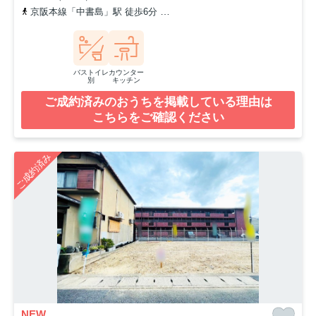
京阪本線「中書島」駅 徒歩6分
京阪宇治線「観月橋」駅 徒歩8分
バストイレ
カウンター
別
キッチン
ご成約済みのおうちを掲載している理由は
こちらをご確認ください
ご成約済み
NEW