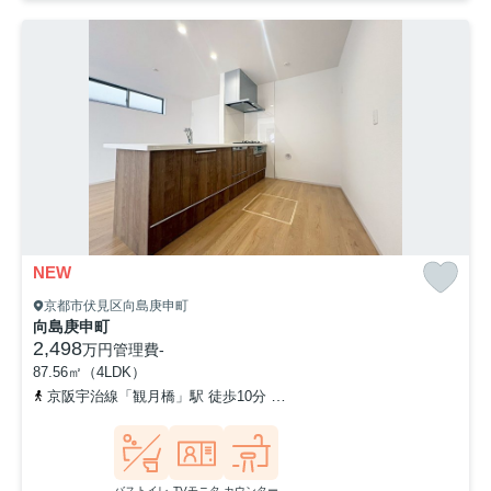
NEW
京都市伏見区向島庚申町
向島庚申町
2,498
万円
管理費
-
87.56㎡（4LDK）
京阪宇治線「観月橋」駅 徒歩10分
「向島」バス停下車 徒歩8分
バストイレ
TVモニタ
カウンター