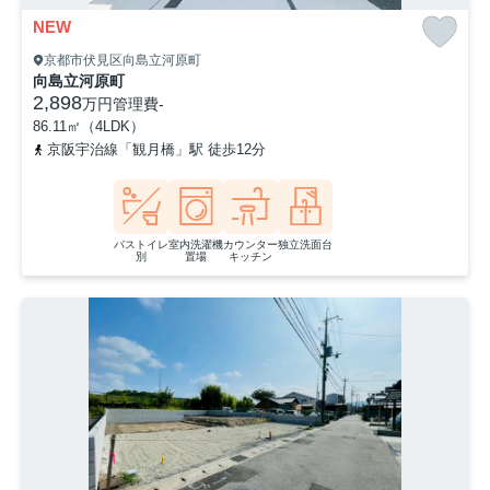
NEW
京都市伏見区向島立河原町
向島立河原町
2,898
万円
管理費
-
86.11㎡（4LDK）
京阪宇治線「観月橋」駅 徒歩12分
バストイレ
室内洗濯機
カウンター
独立洗面台
別
置場
キッチン