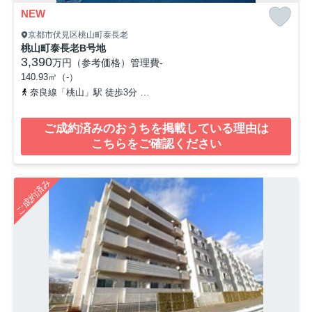
NEW
京都市伏見区桃山町泰長老
桃山町泰長老B号地
3,390
万円（参考価格）
管理費
-
140.93㎡（-）
奈良線「桃山」駅 徒歩3分
京阪宇治線「観月橋」駅 徒歩11分
近
ご成約済みのおうちを掲載している理由は
こちらをご確認ください
ご成約済み