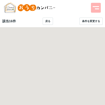
該当
16
件
戻る
条件を変更する