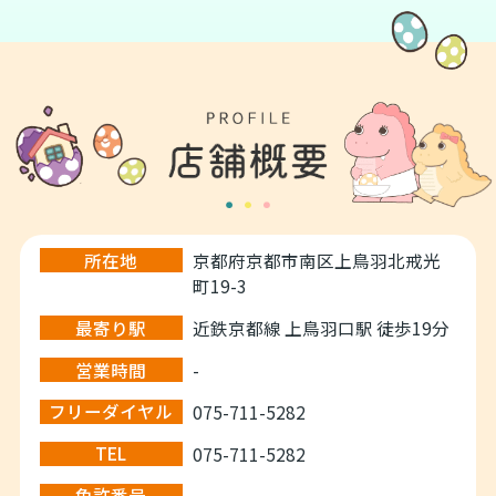
清掃業に携わってから15年が
しております。
経ち、たくさんの経験を糧に
よろしくお願い致します。
より一層精進して参ります。
お掃除の事なら何でもお任せ
下さい‼
よろしくお願い致します！
所在地
京都府京都市南区上鳥羽北戒光
町19-3
最寄り駅
近鉄京都線 上鳥羽口駅 徒歩19分
営業時間
-
フリーダイヤル
075-711-5282
TEL
075-711-5282
免許番号