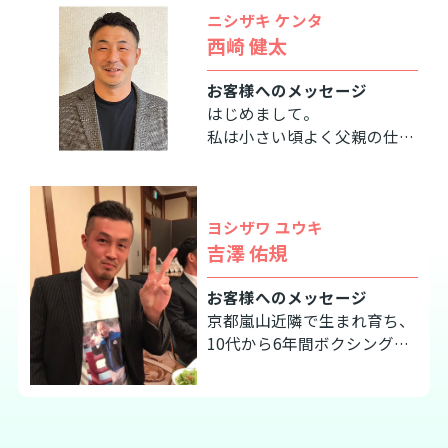
ニシザキ ケンタ
西崎 健太
お客様へのメッセージ
はじめまして。
私は小さい頃よく父親の仕事
について行き、仕事をしてい
る父の姿を見て育ちました。
そんな父の姿に憧れて私も建
ヨシザワ ユウキ
築の仕事に就くことを決めま
吉澤 佑規
した。
仕事をする中で色々な業種の
お客様へのメッセージ
方々と出会い、助け合いなが
京都嵐山近隣で生まれ育ち、
らおうちを作り上げるこの仕
10代から6年間ボクシングに
事に誇りを持っております。
励んでまいりました。
弊社では特殊左官工事・足
その経験を活かし、何事も
場・美装工事を主に行ってお
『継続は力なり』をモットー
ります。
に仕事にも励んでおります。
皆様からのお問合せをお待ち