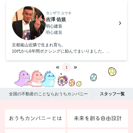
した。
仕事をする中で色々な業種の方々と出会い、助け合いなが
ヨシザワ ユウキ
らおうちを作り上げるこの仕事に誇りを持っております。
吉澤 佑規
弊社では特殊左官工事・足場・美装工事を主に行っており
明心建装
ます。
明心建装
皆様からのお問合せをお待ちしております。
よろしくお願い致します。
京都嵐山近隣で生まれ育ち、
10代から6年間ボクシングに励んでまいりました。
その経験を活かし、何事も『継続は力なり』をモットーに
仕事にも励んでおります。
1
清掃業に携わってから15年が経ち、たくさんの経験を糧に
より一層精進して参ります。
お掃除の事なら何でもお任せ下さい‼
よろしくお願い致します！
全国の不動産のことならおうちカンパニー
スタッフ一覧