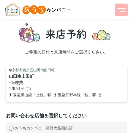
ご希望の日付と来店時間をご選択ください。
京都市西京区山田南山田町
山田南山田町
-
管理費
-
179.31㎡（-）
阪急嵐山線「上桂」駅
阪急京都本線「桂」駅
-
お問い合わせ店舗を選択してください
おうちカンパニー葛野大路四条店