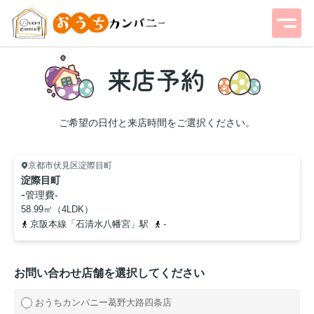
ご希望の日付と来店時間をご選択ください。
京都市伏見区淀際目町
淀際目町
-
管理費
-
58.99㎡（4LDK）
京阪本線「石清水八幡宮」駅
-
お問い合わせ店舗を選択してください
おうちカンパニー葛野大路四条店