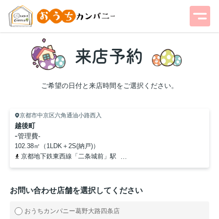
ご希望の日付と来店時間をご選択ください。
京都市中京区六角通油小路西入
越後町
-
管理費
-
102.38㎡（1LDK＋2S(納戸)）
京都地下鉄東西線「二条城前」駅
京都市営烏丸線「烏丸御池」駅
お問い合わせ店舗を選択してください
おうちカンパニー葛野大路四条店