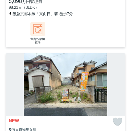
5,098
万円
管理費
-
98.21㎡（3LDK）
阪急京都本線「東向日」駅 徒歩7分
東海道本線「向日町」駅 徒歩1
室内洗濯機
置場
NEW
向日市物集女町