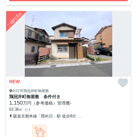
ご成約済み
NEW
向日市鶏冠井町御屋敷
鶏冠井町御屋敷 条件付き
1,150
万円（参考価格）
管理費
-
63.36㎡（-）
阪急京都本線「西向日」駅 徒歩8分
東海道本線「向日町」駅 徒歩1