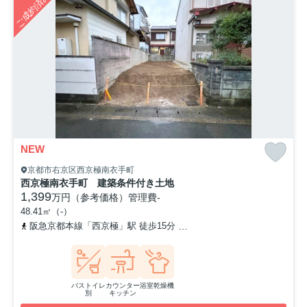
ご成約済み
NEW
京都市右京区西京極南衣手町
西京極南衣手町 建築条件付き土地
1,399
万円（参考価格）
管理費
-
48.41㎡（-）
阪急京都本線「西京極」駅 徒歩15分
「西京極」バス停下車 徒歩
バストイレ
カウンター
浴室乾燥機
別
キッチン