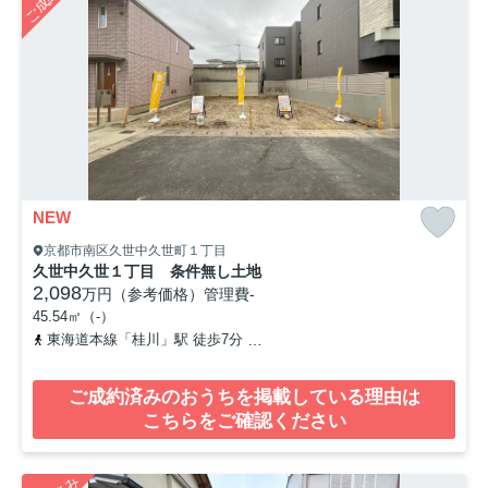
NEW
京都市南区久世中久世町１丁目
久世中久世１丁目 条件無し土地
2,098
万円（参考価格）
管理費
-
45.54㎡（-）
東海道本線「桂川」駅 徒歩7分
阪急京都本線「洛西口」駅 徒歩17
ご成約済みのおうちを掲載している理由は
こちらをご確認ください