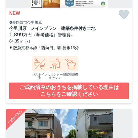
NEW
長岡京市今里川原
今里川原 メインプラン 建築条件付き土地
1,899
万円（参考価格）
管理費
-
84.35㎡（-）
阪急京都本線「西向日」駅 徒歩16分
バストイレ
カウンター
浴室乾燥機
別
キッチン
ご成約済みのおうちを掲載している理由は
こちらをご確認ください
ご成約済み