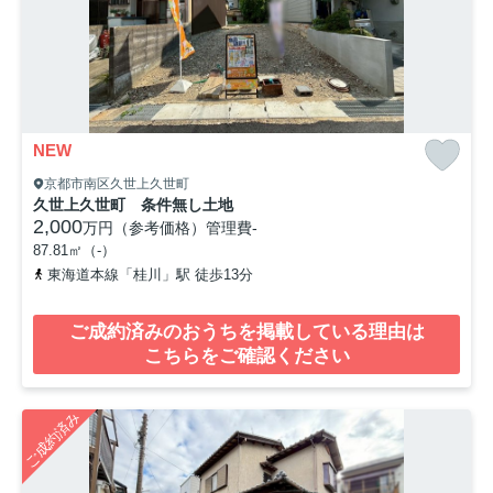
NEW
京都市南区久世上久世町
久世上久世町 条件無し土地
2,000
万円（参考価格）
管理費
-
87.81㎡（-）
東海道本線「桂川」駅 徒歩13分
ご成約済みのおうちを掲載している理由は
こちらをご確認ください
ご成約済み