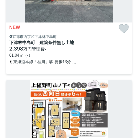
NEW
京都市西京区下津林中島町
下津林中島町 建築条件無し土地
2,398
万円
管理費
-
61.04㎡（-）
東海道本線「桂川」駅 徒歩13分
阪急京都本線「洛西口」駅 徒歩2