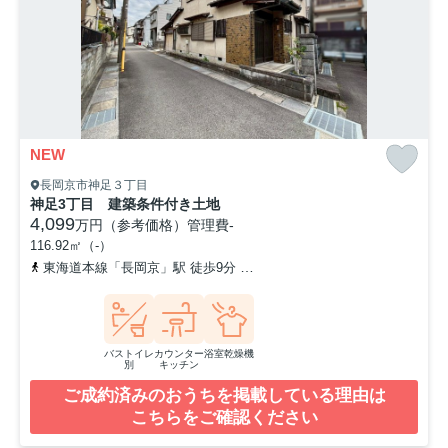
NEW
長岡京市神足３丁目
神足3丁目 建築条件付き土地
4,099
万円（参考価格）
管理費
-
116.92㎡（-）
東海道本線「長岡京」駅 徒歩9分
阪急京都本線「長岡天神」駅 徒歩
バストイレ
カウンター
浴室乾燥機
別
キッチン
ご成約済みのおうちを掲載している理由は
こちらをご確認ください