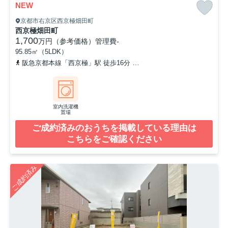
NEW
京都市右京区西京極畑田町
西京極畑田町
1,700
万円（参考価格）
管理費
-
95.85㎡（5LDK）
阪急京都本線「西京極」駅 徒歩16分
東海道本線「西大路」駅 徒歩
室内洗濯機
置場
ご成約済みのおうちを掲載している理由は
こちらをご確認ください
ご成約済み