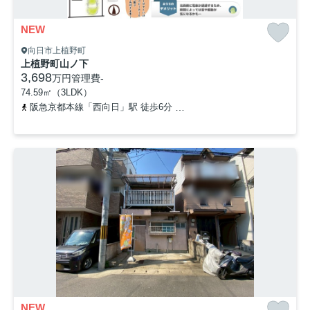
NEW
向日市上植野町
上植野町山ノ下
3,698
万円
管理費
-
74.59㎡（3LDK）
阪急京都本線「西向日」駅 徒歩6分
「堂ノ前」バス停下車 徒歩8
NEW