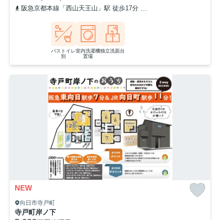
阪急京都本線「西山天王山」駅 徒歩17分
「海印寺」バス停下車 
バストイレ
室内洗濯機
独立洗面台
別
置場
NEW
向日市寺戸町
寺戸町岸ノ下