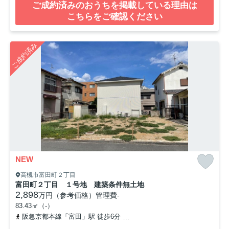
ご成約済みのおうちを掲載している理由は
こちらをご確認ください
ご成約済み
NEW
高槻市富田町２丁目
富田町２丁目 １号地 建築条件無土地
2,898
万円（参考価格）
管理費
-
83.43㎡（-）
阪急京都本線「富田」駅 徒歩6分
東海道本線「摂津富田」駅 徒歩8