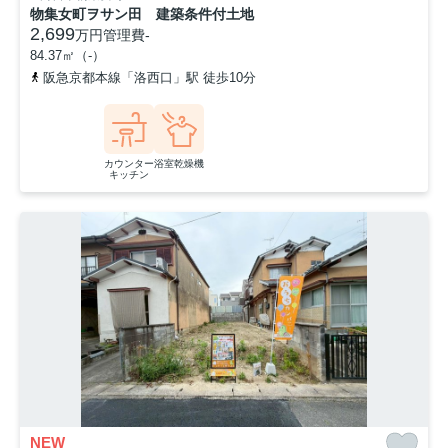
物集女町ヲサン田 建築条件付土地
2,699
万円
管理費
-
84.37㎡（-）
阪急京都本線「洛西口」駅 徒歩10分
カウンター
浴室乾燥機
キッチン
NEW