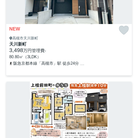
NEW
高槻市天川新町
天川新町
3,498
万円
管理費
-
80.80㎡（3LDK）
阪急京都本線「高槻市」駅 徒歩24分
「六中西停」バス停下車 徒