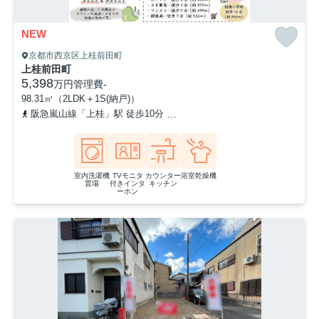
NEW
京都市西京区上桂前田町
上桂前田町
5,398
万円
管理費
-
98.31㎡（2LDK＋1S(納戸)）
阪急嵐山線「上桂」駅 徒歩10分
阪急京都本線「桂」駅 徒歩16分
室内洗濯機
TVモニタ
カウンター
浴室乾燥機
置場
付きインタ
キッチン
ーホン