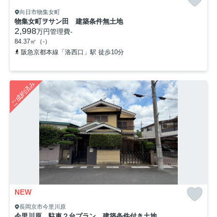
向日市物集女町
物集女町ヲサン田 建築条件無土地
2,998
万円
管理費
-
84.37㎡（-）
阪急京都本線「洛西口」駅 徒歩10分
ご成約済み
NEW
長岡京市今里川原
今里川原 駐車２台プラン 建築条件付き土地