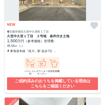
NEW
京都市南区久世中久世町１丁目
久世中久世１丁目 ２号地 条件付き土地
1,500
万円（参考価格）
管理費
-
45.54㎡（-）
東海道本線「桂川」駅 徒歩7分
阪急京都本線「洛西口」駅 徒歩17
バストイレ
カウンター
浴室乾燥機
別
キッチン
ご成約済みのおうちを掲載している理由は
こちらをご確認ください
ご成約済み