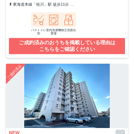
東海道本線「桂川」駅 徒歩11分
阪急京都本線「洛西口」駅 徒歩2
バストイレ
室内洗濯機
独立洗面台
別
置場
ご成約済みのおうちを掲載している理由は
こちらをご確認ください
ご成約済み
NEW