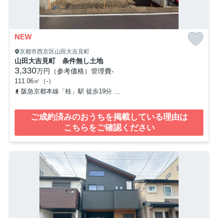
NEW
京都市西京区山田大吉見町
山田大吉見町 条件無し土地
3,330
万円（参考価格）
管理費
-
111.06㎡（-）
阪急京都本線「桂」駅 徒歩19分
「御陵町」バス停下車 徒歩3分
ご成約済みのおうちを掲載している理由は
こちらをご確認ください