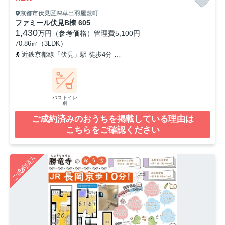
京都市伏見区深草出羽屋敷町
ファミール伏見B棟 605
1,430
万円（参考価格）
管理費
5,100円
70.86㎡（3LDK）
近鉄京都線「伏見」駅 徒歩4分
京阪本線「墨染」駅 徒歩9分
奈良
バストイレ
別
ご成約済みのおうちを掲載している理由は
こちらをご確認ください
ご成約済み