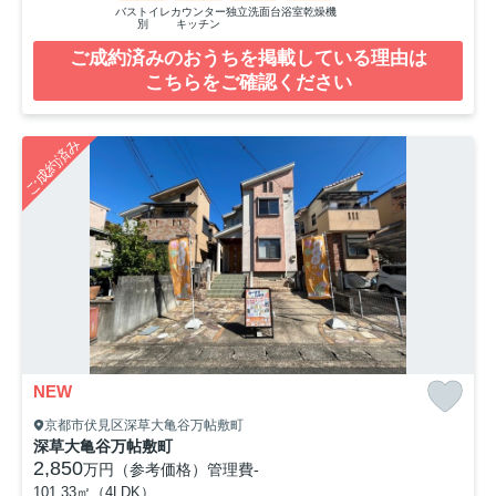
バストイレ
カウンター
独立洗面台
浴室乾燥機
別
キッチン
ご成約済みのおうちを掲載している理由は
こちらをご確認ください
ご成約済み
NEW
京都市伏見区深草大亀谷万帖敷町
深草大亀谷万帖敷町
2,850
万円（参考価格）
管理費
-
101.33㎡（4LDK）