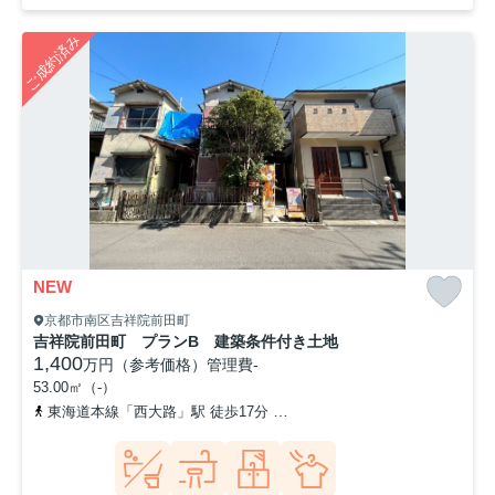
ご成約済み
NEW
京都市南区吉祥院前田町
吉祥院前田町 プランB 建築条件付き土地
1,400
万円（参考価格）
管理費
-
53.00㎡（-）
東海道本線「西大路」駅 徒歩17分
「吉祥院高畑町」バス停下車 