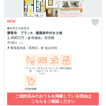
NEW
長岡京市勝竜寺
勝竜寺 プランA 建築条件付き土地
1,400
万円（参考価格）
管理費
-
70.84㎡（-）
東海道本線「長岡京」駅 徒歩10分
「勝竜寺城公園前」バス停下車
バストイレ
TVモニタ
カウンター
独立洗面台
別
付きインタ
キッチン
ーホン
浴室乾燥機
ご成約済みのおうちを掲載している理由は
こちらをご確認ください