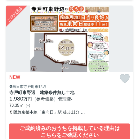
ご成約済み
NEW
向日市寺戸町東野辺
寺戸町東野辺 建築条件無し土地
1,980
万円（参考価格）
管理費
-
73.35㎡（-）
阪急京都本線「東向日」駅 徒歩11分
阪急京都本線「西向日」駅 徒
ご成約済みのおうちを掲載している理由は
こちらをご確認ください