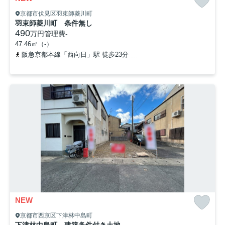
京都市伏見区羽束師菱川町
羽束師菱川町 条件無し
490
万円
管理費
-
47.46㎡（-）
阪急京都本線「西向日」駅 徒歩23分
「上植野浄水場前」バス停下
NEW
京都市西京区下津林中島町
下津林中島町 建築条件付き土地