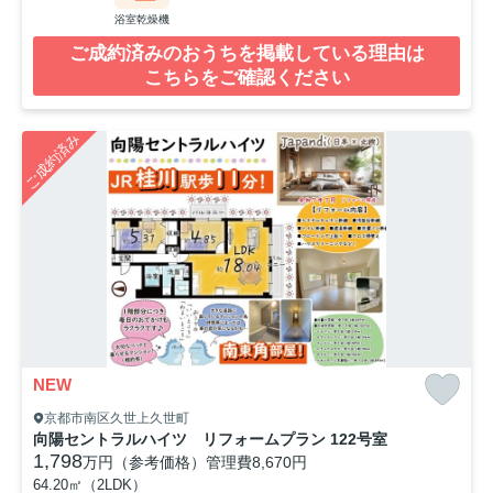
浴室乾燥機
ご成約済みのおうちを掲載している理由は
こちらをご確認ください
ご成約済み
NEW
京都市南区久世上久世町
向陽セントラルハイツ リフォームプラン 122号室
1,798
万円（参考価格）
管理費
8,670円
64.20㎡（2LDK）