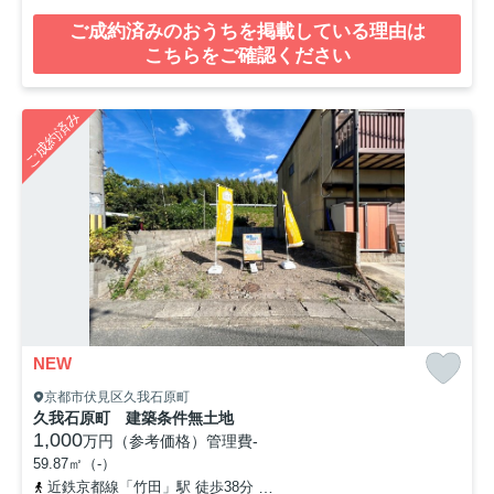
ご成約済みのおうちを掲載している理由は
こちらをご確認ください
ご成約済み
NEW
京都市伏見区久我石原町
久我石原町 建築条件無土地
1,000
万円（参考価格）
管理費
-
59.87㎡（-）
近鉄京都線「竹田」駅 徒歩38分
「久我」バス停下車 徒歩5分