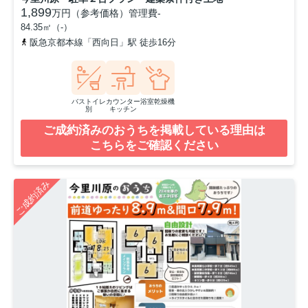
1,899
万円（参考価格）
管理費
-
84.35㎡（-）
阪急京都本線「西向日」駅 徒歩16分
バストイレ
カウンター
浴室乾燥機
別
キッチン
ご成約済みのおうちを掲載している理由は
こちらをご確認ください
ご成約済み