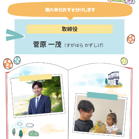
僕の幸せおすそ分けします
取締役
菅原 一茂
（すがはら かずしげ）