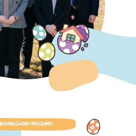
ＭＥＧＡＭＩ‼️ ＭＥＧＵＭＩ‼️