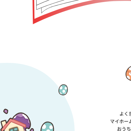
よく
マイホー
おうち