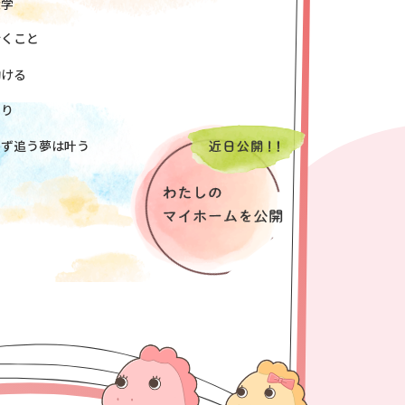
大学
行くこと
動ける
ぐり
わず追う夢は叶う