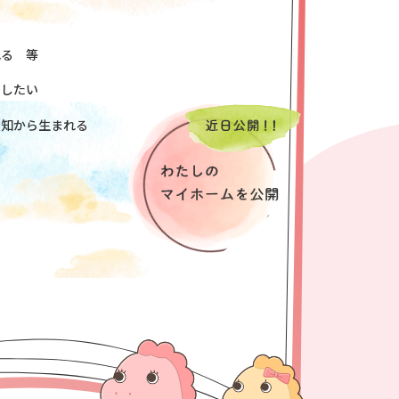
書
れる 等
をしたい
無知から生まれる