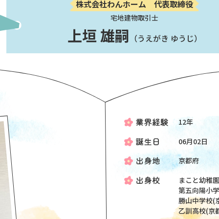
株式会社わんホーム 代表取締役
宅地建物取引士
上垣 雄嗣
（うえがき ゆうじ）
12年
06月02日
京都府
まこと幼稚園
第五向陽小学
勝山中学校(
乙訓高校(京