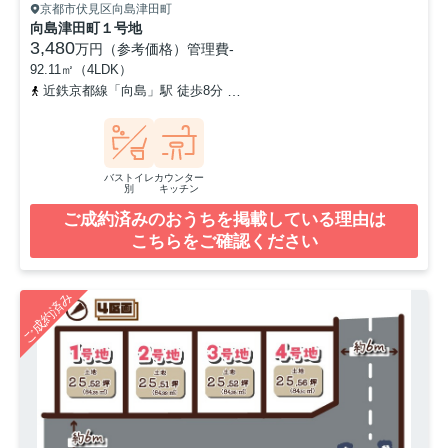
京都市伏見区向島津田町
向島津田町１号地
3,480
万円（参考価格）
管理費
-
92.11㎡（4LDK）
近鉄京都線「向島」駅 徒歩8分
京阪宇治線「観月橋」駅 徒歩16分
バストイレ
カウンター
別
キッチン
ご成約済みのおうちを掲載している理由は
こちらをご確認ください
ご成約済み