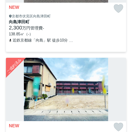
NEW
京都市伏見区向島津田町
向島津田町
2,300
万円
管理費
-
138.85㎡（-）
近鉄京都線「向島」駅 徒歩10分
京阪宇治線「観月橋」駅 徒歩12分
ご成約済み
NEW