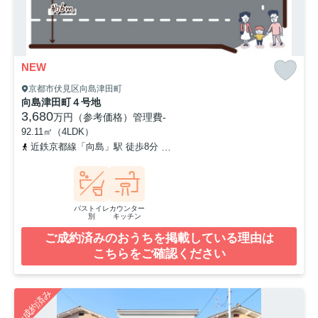
NEW
京都市伏見区向島津田町
向島津田町４号地
3,680
万円（参考価格）
管理費
-
92.11㎡（4LDK）
近鉄京都線「向島」駅 徒歩8分
京阪宇治線「観月橋」駅 徒歩16分
バストイレ
カウンター
別
キッチン
ご成約済みのおうちを掲載している理由は
こちらをご確認ください
ご成約済み