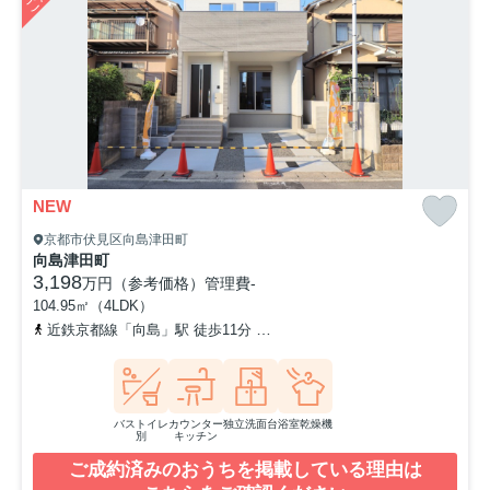
NEW
京都市伏見区向島津田町
向島津田町
3,198
万円（参考価格）
管理費
-
104.95㎡（4LDK）
近鉄京都線「向島」駅 徒歩11分
京阪宇治線「観月橋」駅 徒歩13分
バストイレ
カウンター
独立洗面台
浴室乾燥機
別
キッチン
ご成約済みのおうちを掲載している理由は