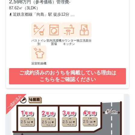
2,598
万円（参考価格）
管理費
-
87.62㎡（3LDK）
近鉄京都線「向島」駅 徒歩12分
京阪宇治線「観月橋」駅 徒歩16分
バストイレ
室内洗濯機
カウンター
独立洗面台
別
置場
キッチン
浴室乾燥機
ご成約済みのおうちを掲載している理由は
こちらをご確認ください
ご成約済み