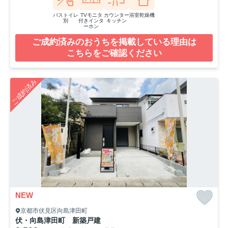
バストイレ
TVモニタ
カウンター
浴室乾燥機
別
付きインタ
キッチン
ーホン
ご成約済みのおうちを掲載している理由は
こちらをご確認ください
ご成約済み
NEW
京都市伏見区向島津田町
伏・向島津田町 新築戸建