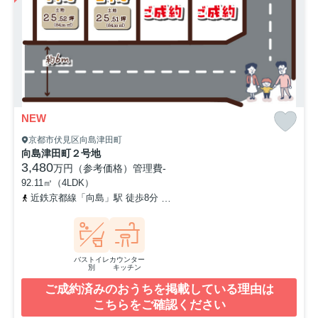
NEW
京都市伏見区向島津田町
向島津田町２号地
3,480
万円（参考価格）
管理費
-
92.11㎡（4LDK）
近鉄京都線「向島」駅 徒歩8分
京阪宇治線「観月橋」駅 徒歩16分
バストイレ
カウンター
別
キッチン
ご成約済みのおうちを掲載している理由は
こちらをご確認ください