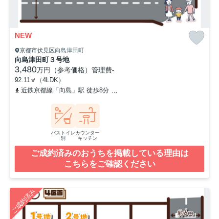
NEW
京都市伏見区向島津田町
向島津田町３号地
3,480
万円（参考価格）
管理費
-
92.11㎡（4LDK）
近鉄京都線「向島」駅 徒歩8分
京阪宇治線「観月橋」駅 徒歩16分
バストイレ
カウンター
別
キッチン
ご成約済みのおうちを掲載している理由は
こちらをご確認ください
ご成約済み