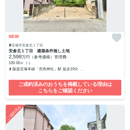
NEW
宝塚市安倉北１丁目
安倉北１丁目 建築条件無し土地
2,598
万円（参考価格）
管理費
-
100.00㎡（-）
阪急宝塚本線「売布神社」駅 徒歩19分
福知山線「中山寺」駅 徒歩
ご成約済みのおうちを掲載している理由は
こちらをご確認ください
ご成約済み