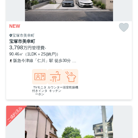
NEW
宝塚市美幸町
宝塚市美幸町
3,798
万円
管理費
-
90.46㎡（1LDK＋2S(納戸)）
阪急今津線「仁川」駅 徒歩30分
「美幸町」バス停下車 徒歩2分
TVモニタ
カウンター
浴室乾燥機
付きインタ
キッチン
ーホン
ご成約済み