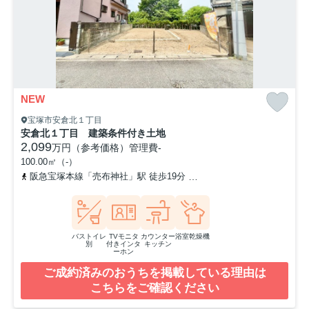
NEW
宝塚市安倉北１丁目
安倉北１丁目 建築条件付き土地
2,099
万円（参考価格）
管理費
-
100.00㎡（-）
阪急宝塚本線「売布神社」駅 徒歩19分
福知山線「中山寺」駅 徒歩
バストイレ
TVモニタ
カウンター
浴室乾燥機
別
付きインタ
キッチン
ーホン
ご成約済みのおうちを掲載している理由は
こちらをご確認ください