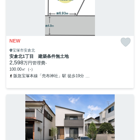
NEW
宝塚市安倉北
安倉北1丁目 建築条件無土地
2,598
万円
管理費
-
100.00㎡（-）
阪急宝塚本線「売布神社」駅 徒歩19分
福知山線「中山寺」駅 バス1