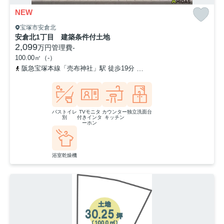
NEW
宝塚市安倉北
安倉北1丁目 建築条件付土地
2,099
万円
管理費
-
100.00㎡（-）
阪急宝塚本線「売布神社」駅 徒歩19分
福知山線「中山寺」駅 バス1
バストイレ
TVモニタ
カウンター
独立洗面台
別
付きインタ
キッチン
ーホン
浴室乾燥機