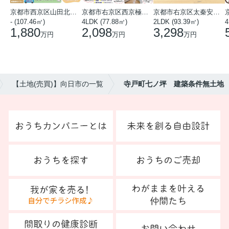
京都市西京区山田北山田町
京都市右京区西京極中沢町
京都市右京区太秦安井藤ノ木町
- (107.46㎡)
4LDK (77.88㎡)
2LDK (93.39㎡)
4
1,880
2,098
3,298
万円
万円
万円
【土地(売買)】向日市の一覧
寺戸町七ノ坪 建築条件無土地