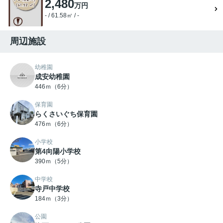
2,480
万円
- / 61.58㎡ / -
周辺施設
幼稚園
成安幼稚園
446ｍ（6分）
保育園
らくさいぐち保育園
476ｍ（6分）
小学校
第4向陽小学校
390ｍ（5分）
中学校
寺戸中学校
184ｍ（3分）
公園