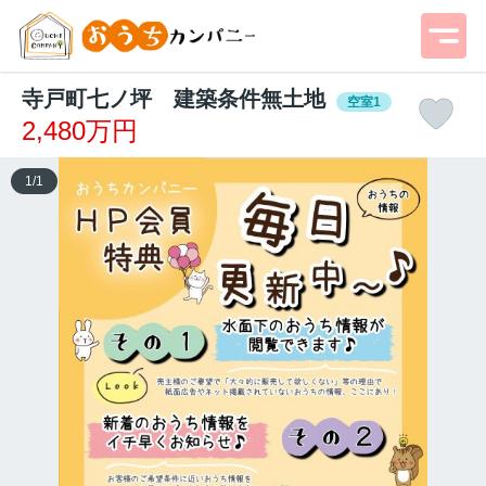
寺戸町七ノ坪 建築条件無土地
空室1
2,480万円
1
/
1