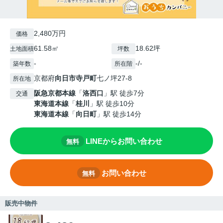
2,480万円
価格
61.58㎡
18.62坪
土地面積
坪数
-
-/-
築年数
所在階
京都府
向日市
寺戸町
七ノ坪27-8
所在地
阪急京都本線
「
洛西口
」駅 徒歩7分
交通
東海道本線
「
桂川
」駅 徒歩10分
東海道本線
「
向日町
」駅 徒歩14分
LINEからお問い合わせ
無料
お問い合わせ
無料
販売中物件