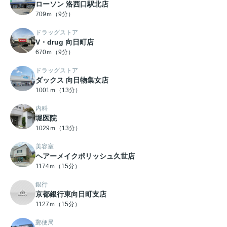
ローソン 洛西口駅北店
709ｍ（9分）
ドラッグストア
V・drug 向日町店
670ｍ（9分）
ドラッグストア
ダックス 向日物集女店
1001ｍ（13分）
内科
堀医院
1029ｍ（13分）
美容室
ヘアーメイクポリッシュ久世店
1174ｍ（15分）
銀行
京都銀行東向日町支店
1127ｍ（15分）
郵便局