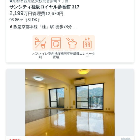
京都市西京区大枝北沓掛町１丁目
サンシティ桂坂ロイヤル参番館 317
2,199
万円
管理費
12,670円
93.86㎡（3LDK）
阪急京都本線「桂」駅 徒歩78分
東海道本線「桂川」駅 徒歩90分
バストイレ
室内洗濯機
浴室乾燥機
エレベータ
別
置場
ー