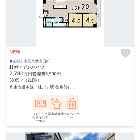
NEW
京都市南区久世高田町
桂ガーデンハイツ
2,780
万円
管理費
5,900円
58.85㎡（2LDK）
東海道本線「桂川」駅 徒歩5分
阪急京都本線「洛西口」駅 徒歩7分
TVモニタ
浴室乾燥機
エレベータ
付きインタ
ー
ーホン