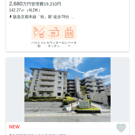
2,680
万円
管理費
19,210円
142.27㎡（4LDK）
阪急京都本線「桂」駅 徒歩78分
東海道本線「桂川」駅 徒歩85分
バストイレ
カウンター
エレベータ
別
キッチン
ー
NEW