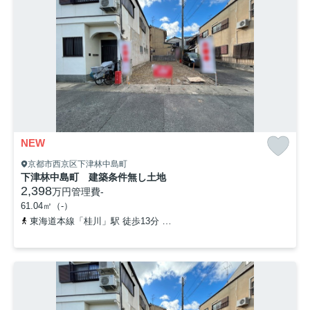
NEW
京都市西京区下津林中島町
下津林中島町 建築条件無し土地
2,398
万円
管理費
-
61.04㎡（-）
東海道本線「桂川」駅 徒歩13分
阪急京都本線「洛西口」駅 徒歩2