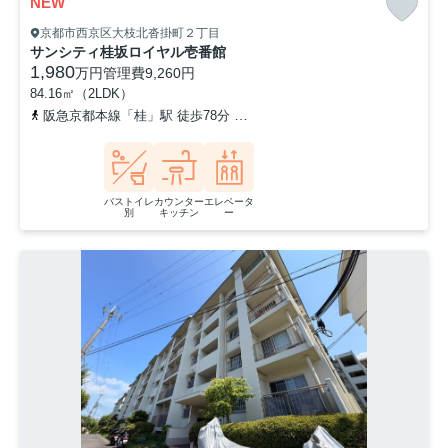
NEW
京都市西京区大枝北沓掛町２丁目
サンシティ桂坂ロイヤル壱番館
1,980
万円
管理費
9,260円
84.16㎡（2LDK）
阪急京都本線「桂」駅 徒歩78分
東海道本線「桂川」駅 徒歩85分
バストイレ
カウンター
エレベータ
別
キッチン
ー