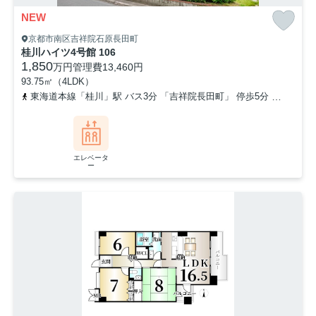
NEW
京都市南区吉祥院石原長田町
桂川ハイツ4号館 106
1,850
万円
管理費
13,460円
93.75㎡（4LDK）
東海道本線「桂川」駅 バス3分 「吉祥院長田町」 停歩5分
東海道本
エレベータ
ー