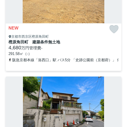
NEW
京都市西京区樫原角田町
樫原角田町 建築条件無土地
4,680
万円
管理費
-
291.58㎡（-）
阪急京都本線「洛西口」駅 バス5分 「史跡公園前（京都府）」 停歩3