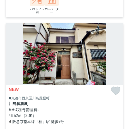
バストイレ
エレベータ
別
ー
NEW
京都市西京区川島尻堀町
川島尻堀町
980
万円
管理費
-
46.52㎡（3DK）
阪急京都本線「桂」駅 徒歩7分
阪急嵐山線「上桂」駅 徒歩23分