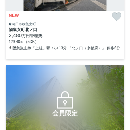
NEW
向日市物集女町
物集女町北ノ口
2,480
万円
管理費
-
129.40㎡（5DK）
阪急嵐山線「上桂」駅 バス13分 「北ノ口（京都府）」 停歩6分
阪
会員限定