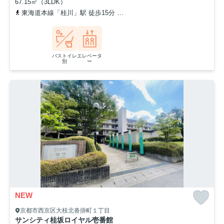
67.15㎡（3LDK）
東海道本線「桂川」駅 徒歩15分
阪急京都本線「桂」駅 徒歩23分
バストイレ
エレベータ
別
ー
NEW
京都市西京区大枝北沓掛町１丁目
サンシティ桂坂ロイヤル壱番館