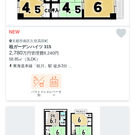
NEW
京都市南区久世高田町
桂ガーデンハイツ 315
2,780
万円
管理費
8,240円
58.85㎡（3LDK）
東海道本線「桂川」駅 徒歩3分
阪急京都本線「洛西口」駅 徒歩7分
バストイレ
エレベータ
別
ー