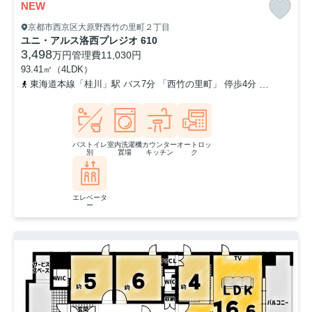
NEW
京都市西京区大原野西竹の里町２丁目
ユニ・アルス洛西プレジオ 610
3,498
万円
管理費
11,030円
93.41㎡（4LDK）
東海道本線「桂川」駅 バス7分 「西竹の里町」 停歩4分
阪急京都本
バストイレ
室内洗濯機
カウンター
オートロッ
別
置場
キッチン
ク
エレベータ
ー