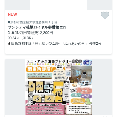
NEW
京都市西京区大枝北沓掛町１丁目
サンシティ桂坂ロイヤル参番館 213
1,940
万円
管理費
12,200円
90.34㎡（3LDK）
阪急京都本線「桂」駅 バス18分 「ふれあいの里」 停歩2分
東海道