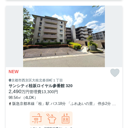
NEW
京都市西京区大枝北沓掛町１丁目
サンシティ桂坂ロイヤル参番館 320
2,490
万円
管理費
13,300円
98.54㎡（4LDK）
阪急京都本線「桂」駅 バス18分 「ふれあいの里」 停歩2分
東海道