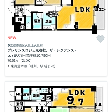
NEW
京都市南区久世上久世町
プレサンスロジェ京都桂川ザ・レジデンス -
5,780
万円
管理費
10,790円
70.01㎡（2LDK）
東海道本線「桂川」駅 徒歩9分
阪急京都本線「洛西口」駅 徒歩21