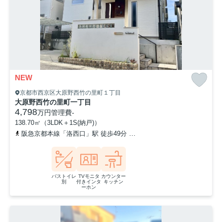
NEW
京都市西京区大原野西竹の里町１丁目
大原野西竹の里町一丁目
4,798
万円
管理費
-
138.70㎡（3LDK＋1S(納戸)）
阪急京都本線「洛西口」駅 徒歩49分
阪急京都本線「東向日」駅 徒
バストイレ
TVモニタ
カウンター
別
付きインタ
キッチン
ーホン