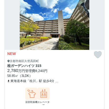
NEW
京都市南区久世高田町
桂ガーデンハイツ 315
2,780
万円
管理費
8,240円
58.85㎡（3LDK）
東海道本線「桂川」駅 徒歩4分
阪急京都本線「洛西口」駅 徒歩7分
浴室乾燥機
エレベータ
ー