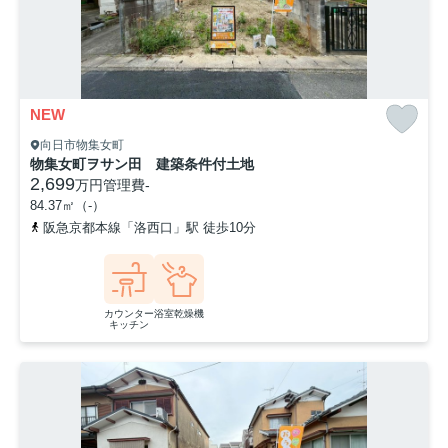
NEW
向日市物集女町
物集女町ヲサン田 建築条件付土地
2,699
万円
管理費
-
84.37㎡（-）
阪急京都本線「洛西口」駅 徒歩10分
カウンター
浴室乾燥機
キッチン