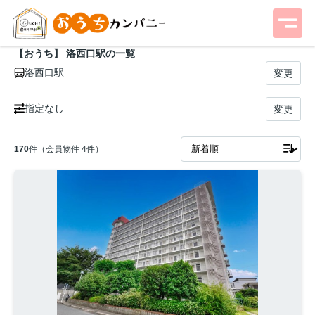
【おうち】 洛西口駅の一覧
洛西口駅
変更
指定なし
変更
170
件（会員物件 4件）