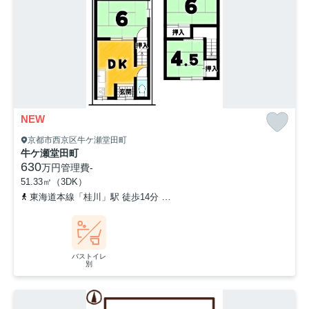
NEW
京都市西京区牛ケ瀬堂田町
牛ケ瀬堂田町
630
万円
管理費
-
51.33㎡（3DK）
東海道本線「桂川」駅 徒歩14分
阪急京都本線「洛西口」駅 徒歩2
バストイレ
別