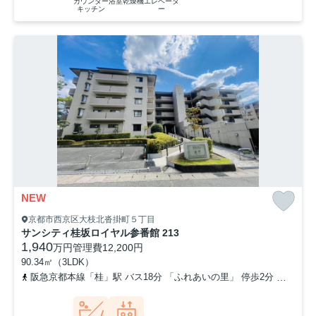
カウンター
浴室乾燥機
エレベータ
キッチン
ー
NEW
京都市西京区大枝北沓掛町５丁目
サンシティ桂坂ロイヤル参番館 213
1,940
万円
管理費
12,200円
90.34㎡（3LDK）
阪急京都本線「桂」駅 バス18分 「ふれあいの里」 停歩2分
東海道