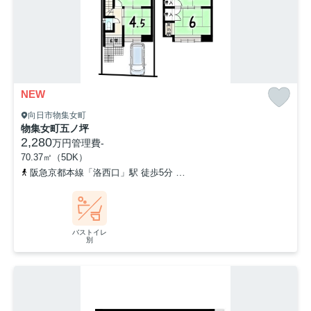
NEW
向日市物集女町
物集女町五ノ坪
2,280
万円
管理費
-
70.37㎡（5DK）
阪急京都本線「洛西口」駅 徒歩5分
東海道本線「桂川」駅 徒歩13
バストイレ
別