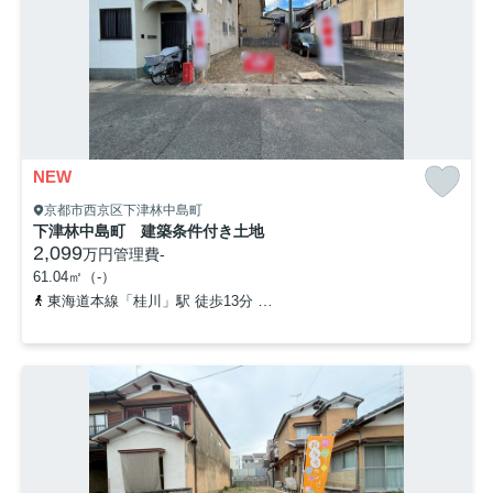
NEW
京都市西京区下津林中島町
下津林中島町 建築条件付き土地
2,099
万円
管理費
-
61.04㎡（-）
東海道本線「桂川」駅 徒歩13分
阪急京都本線「洛西口」駅 徒歩2