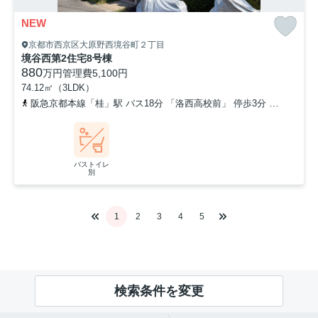
NEW
京都市西京区大原野西境谷町２丁目
境谷西第2住宅8号棟
880
万円
管理費
5,100円
74.12㎡（3LDK）
阪急京都本線「桂」駅 バス18分 「洛西高校前」 停歩3分
東海道本
バストイレ
別
1
2
3
4
5
検索条件を変更