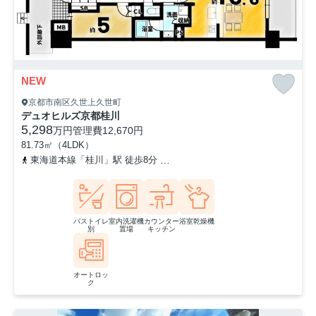
NEW
京都市南区久世上久世町
デュオヒルズ京都桂川
5,298
万円
管理費
12,670円
81.73㎡（4LDK）
東海道本線「桂川」駅 徒歩8分
阪急京都本線「洛西口」駅 徒歩18
バストイレ
室内洗濯機
カウンター
浴室乾燥機
別
置場
キッチン
オートロッ
ク