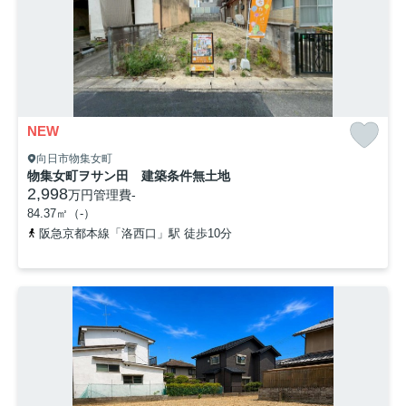
NEW
向日市物集女町
物集女町ヲサン田 建築条件無土地
2,998
万円
管理費
-
84.37㎡（-）
阪急京都本線「洛西口」駅 徒歩10分