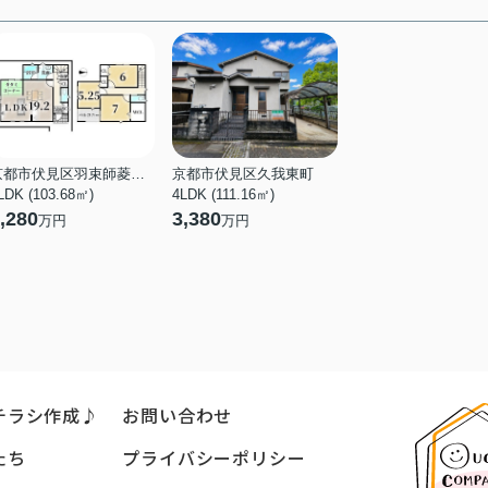
京都市伏見区羽束師菱川町
京都市伏見区久我東町
LDK (103.68㎡)
4LDK (111.16㎡)
,280
3,380
万円
万円
チラシ作成♪
お問い合わせ
たち
プライバシーポリシー