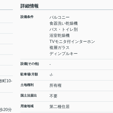
詳細情報
設備条件
バルコニー
食器洗い乾燥機
バス・トイレ別
浴室乾燥機
TVモニタ付インターホン
複層ガラス
ディンプルキー
設備(その他)
-
駐車場/月額
-/-
敷町
10-
土地権利
所有権
国土法届出
不要
用途地域
第二種住居
歩20分