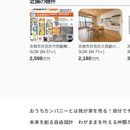
近隣の物件
京都市伏見区竹田醍醐田町
京都市伏見区久我森の宮町
2LDK (84.57㎡)
3LDK (94.77㎡)
3
2,598
2,180
3
万円
万円
おうちカンパニーとは
我が家を売る！自分で
未来を創る自由設計
わがままを叶える仲間