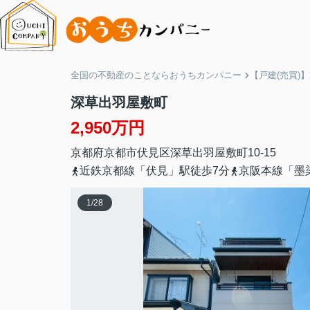
全国の不動産のことならおうちカンパニー
【戸建(売買)
深草出羽屋敷町
2,950万円
京都府
京都市伏見区
深草出羽屋敷町
10-15
近鉄京都線「伏見」駅徒歩7分
京阪本線「墨
1
/
28