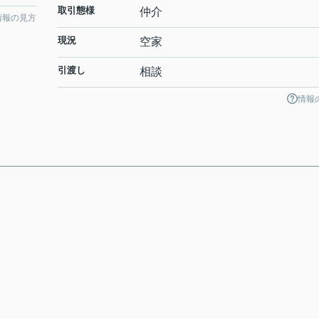
取引態様
仲介
情報の見方
現況
空家
引渡し
相談
情報