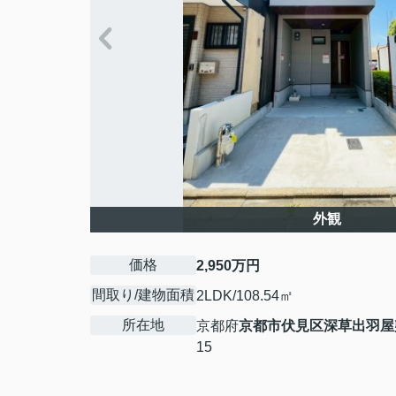
外観
価格
2,950万円
間取り/建物面積
2LDK/108.54㎡
所在地
京都府
京都市伏見区
深草出羽屋
15