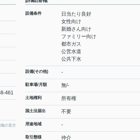
詳細情報
設備条件
日当たり良好
女性向け
新婚さん向け
ファミリー向け
都市ガス
公営水道
公共下水
設備(その他)
-
駐車場/月額
無/-
38-461
土地権利
所有権
国土法届出
不要
用途地域
-
情報の見方
取引態様
仲介