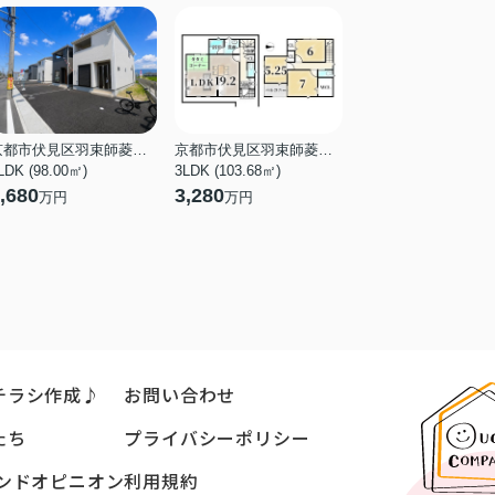
京都市伏見区羽束師菱川町
京都市伏見区羽束師菱川町
LDK (98.00㎡)
3LDK (103.68㎡)
,680
3,280
万円
万円
チラシ作成♪
お問い合わせ
たち
プライバシーポリシー
ンドオピニオン
利用規約