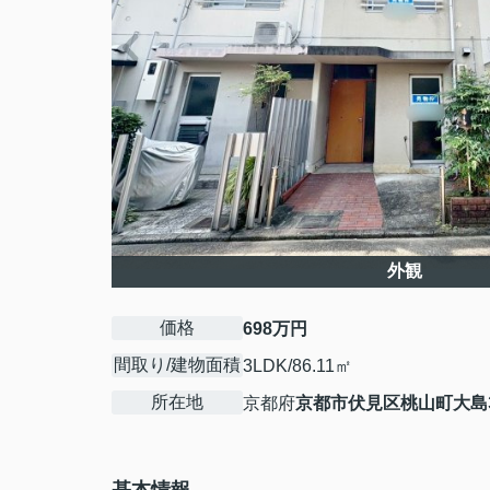
外観
価格
698万円
間取り/建物面積
3LDK/86.11㎡
所在地
京都府
京都市伏見区
桃山町大島