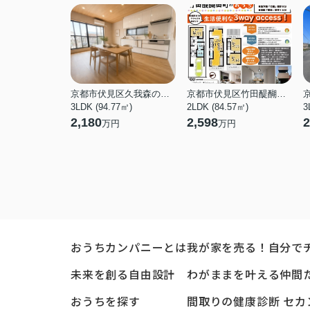
京都市伏見区久我森の宮町
京都市伏見区竹田醍醐田町
3LDK (94.77㎡)
2LDK (84.57㎡)
3
2,180
2,598
2
万円
万円
おうちカンパニーとは
我が家を売る！自分で
未来を創る自由設計
わがままを叶える仲間
おうちを探す
間取りの健康診断 セカ