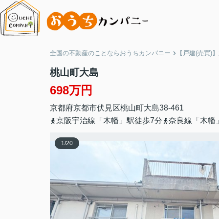
全国の不動産のことならおうちカンパニー
【戸建(売買)
桃山町大島
698万円
京都府
京都市伏見区
桃山町大島
38-461
京阪宇治線「木幡」駅徒歩7分
奈良線「木幡
1
/
20