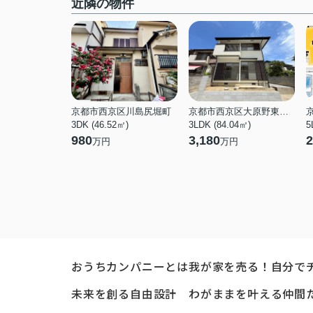
近隣の物件
京都市西京区川島尻堀町
京都市西京区大原野東境谷町３丁目
3DK (46.52㎡)
3LDK (84.04㎡)
5
980
3,180
2
万円
万円
おうちカンパニーとは
我が家を売る！自分で
未来を創る自由設計
わがままを叶える仲間