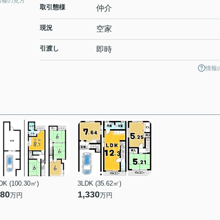
情報の見方
取引態様
仲介
現況
空家
引渡し
即時
情報
DK (100.30㎡)
3LDK (35.62㎡)
80
1,330
万円
万円