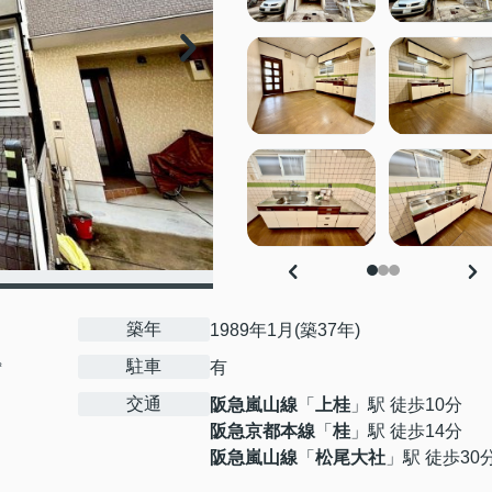
築年
1989年1月(築37年)
駐車
㎡
有
交通
阪急嵐山線
「
上桂
」駅 徒歩10分
阪急京都本線
「
桂
」駅 徒歩14分
阪急嵐山線
「
松尾大社
」駅 徒歩30