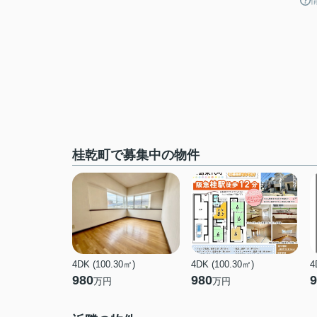
桂乾町で募集中の物件
4DK (100.30㎡)
4DK (100.30㎡)
4
980
980
9
万円
万円