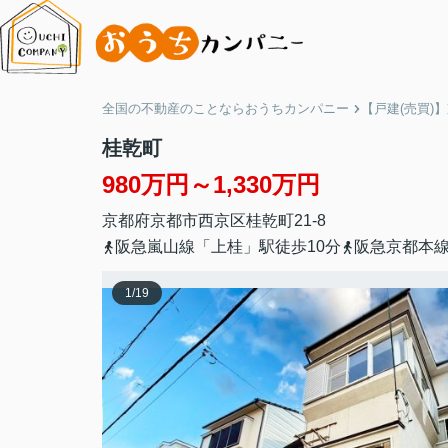
全国の不動産のことならおうちカンパニー
【戸建(売買)
桂乾町
980万円～1,330万円
京都府
京都市西京区
桂乾町
21-8
阪急嵐山線「上桂」駅徒歩10分
阪急京都本線
1
/
19