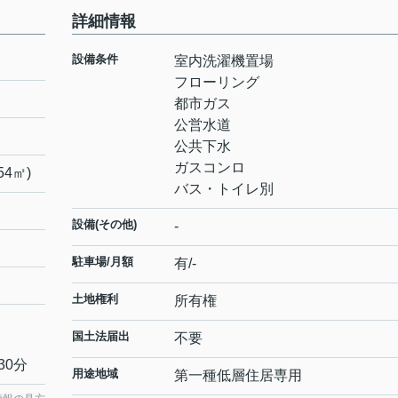
詳細情報
設備条件
室内洗濯機置場
フローリング
都市ガス
公営水道
公共下水
ガスコンロ
54㎡)
バス・トイレ別
設備(その他)
-
駐車場/月額
有/-
土地権利
所有権
国土法届出
不要
30分
用途地域
第一種低層住居専用