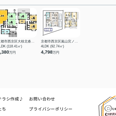
京都市西京区大枝北沓掛町３丁目
京都市西京区嵐山宮ノ北町
LDK (118.41㎡)
4LDK (92.74㎡)
,380
4,798
万円
万円
チラシ作成♪
お問い合わせ
たち
プライバシーポリシー