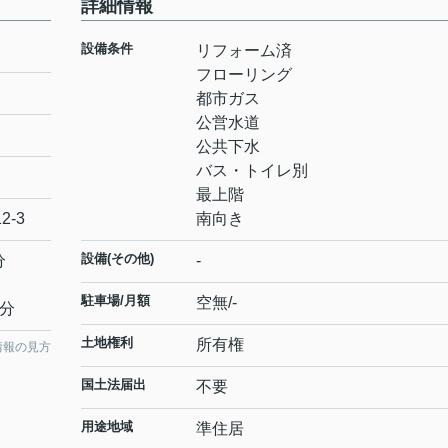
詳細情報
設備条件
リフォーム済
フローリング
都市ガス
公営水道
公共下水
バス・トイレ別
最上階
12-3
南向き
設備(その他)
分
-
駐車場/月額
空無/-
0分
土地権利
所有権
情報の見方
国土法届出
不要
用途地域
準住居