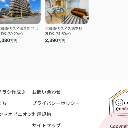
京都市伏見区深草新門丈町
京都市伏見区久我本町
LDK (60.29㎡)
3LDK (61.80㎡)
,080
2,390
万円
万円
チラシ作成♪
お問い合わせ
たち
プライバシーポリシー
ンドオピニオン
利用規約
サイトマップ
Copyrig