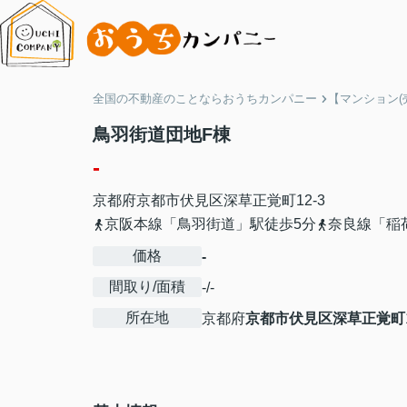
全国の不動産のことならおうちカンパニー
【マンション(
鳥羽街道団地F棟
-
京都府
京都市伏見区
深草正覚町
12-3
京阪本線「鳥羽街道」駅徒歩5分
奈良線「稲
価格
-
間取り/面積
-/-
所在地
京都府
京都市伏見区
深草正覚町