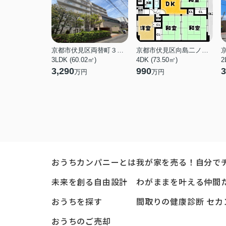
京都市伏見区両替町３丁目
京都市伏見区向島二ノ丸町
3LDK (60.02㎡)
4DK (73.50㎡)
2
3,290
990
3
万円
万円
おうちカンパニーとは
我が家を売る！自分で
未来を創る自由設計
わがままを叶える仲間
おうちを探す
間取りの健康診断 セカ
おうちのご売却