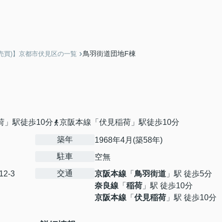
鳥羽街道団地F棟
売買)】京都市伏見区の一覧
荷」駅徒歩10分
京阪本線「伏見稲荷」駅徒歩10分
築年
1968年4月(築58年)
駐車
空無
交通
12-3
京阪本線
「
鳥羽街道
」駅 徒歩5分
奈良線
「
稲荷
」駅 徒歩10分
京阪本線
「
伏見稲荷
」駅 徒歩10分