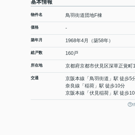
基本情報
物件名
鳥羽街道団地F棟
価格
-
築年月
1968年4月（築58年）
総戸数
160戸
所在地
京都府
京都市伏見区
深草正覚町
交通
京阪本線
「
鳥羽街道
」駅 徒歩5
奈良線
「
稲荷
」駅 徒歩10分
京阪本線
「
伏見稲荷
」駅 徒歩1