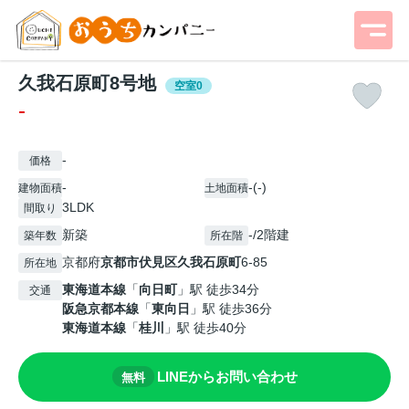
久我石原町8号地
空室0
-
-
価格
-
-(-)
建物面積
土地面積
3LDK
間取り
新築
-/2階建
築年数
所在階
京都府
京都市伏見区
久我石原町
6-85
所在地
東海道本線
「
向日町
」駅 徒歩34分
交通
阪急京都本線
「
東向日
」駅 徒歩36分
東海道本線
「
桂川
」駅 徒歩40分
LINEからお問い合わせ
無料