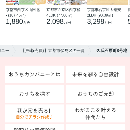
京都市西京区山田北山田町
京都市右京区西京極中沢町
京都市右京区太秦安井藤ノ木町
- (107.46㎡)
4LDK (77.88㎡)
2LDK (93.39㎡)
1,880
2,098
3,298
万円
万円
万円
パニー
【戸建(売買)】京都市伏見区の一覧
久我石原町8号地